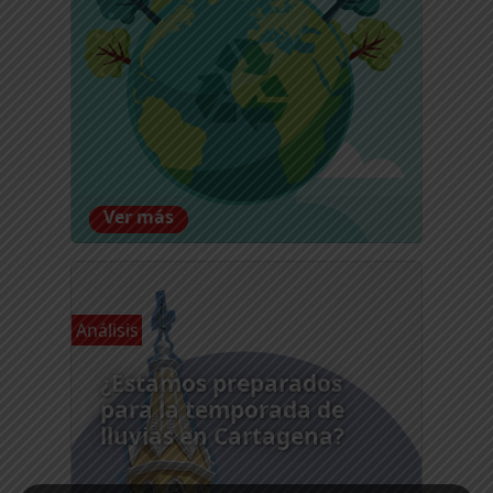
Ver más
Análisis
¿Estamos preparados
para la temporada de
lluvias en Cartagena?