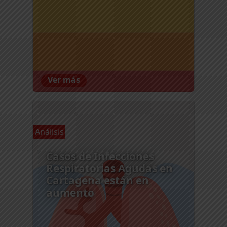
Ver más
Análisis
Casos de Infecciones
Respiratorias Agudas en
Cartagena están en
aumento