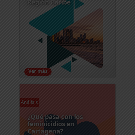
Región Caribe
Ver más
Análisis
¿Qué pasa con los
feminicidios en
Cartagena?