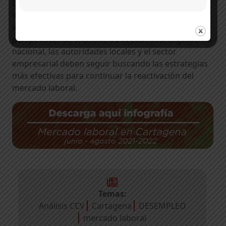
Los retos en materia de generación de empleo son
importantes, sobre todo en el actual contexto
inflacionario que ha llevado a disminuir las
perspectivas de crecimiento económico. El gobierno
nacional, las autoridades locales y el sector
empresarial deben seguir buscando las estrategias
más efectivas para continuar la reactivación del
mercado laboral.
Temas:
Análisis CCV
Cartagena
DESEMPLEO
mercado laboral