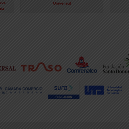
vos
Universal
hía