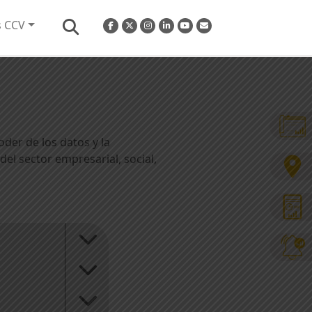
s CCV
der de los datos y la
el sector empresarial, social,