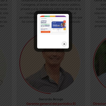
 dar a
fundamental para el buen funcionamiento de
fuente de
mación
Cartagena, al brindar datos al sector público,
tom
ctores
privado y a la ciudadanía sobre el rumbo de la
transfo
d, sino
ciudad. Como socios fundadores, en el
relación 
 zona
periódico nos enorgullece ver la trayectoria que
Santo
es las
ha construido y el impacto que ha alcanzado
reconoc
eben
esta iniciativa.
proyecto
Gerardo Araujo
Gerente general del periódico El
Director