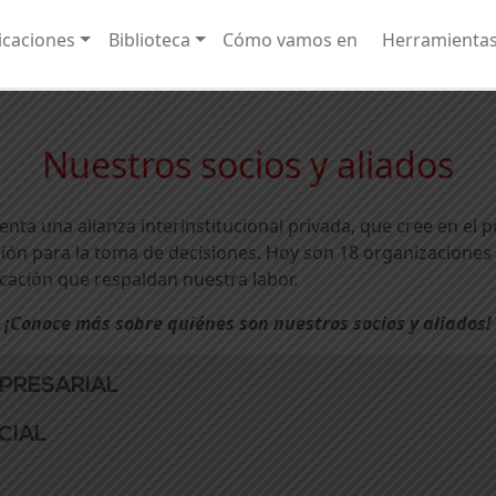
caciones
Biblioteca
Cómo vamos en
Herramienta
Nuestros socios y aliados
 una alianza interinstitucional privada, que cree en el po
ón para la toma de decisiones. Hoy son 18 organizaciones d
ación que respaldan nuestra labor.
¡Conoce más sobre quiénes son nuestros socios y aliados!
PRESARIAL
CIAL