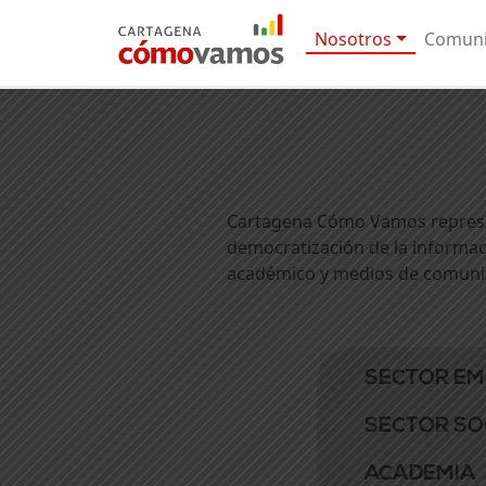
Nosotros
Comuni
Cartagena Cómo Vamos representa
democratización de la informaci
académico y medios de comunic
SECTOR EM
SECTOR SO
ACADEMIA