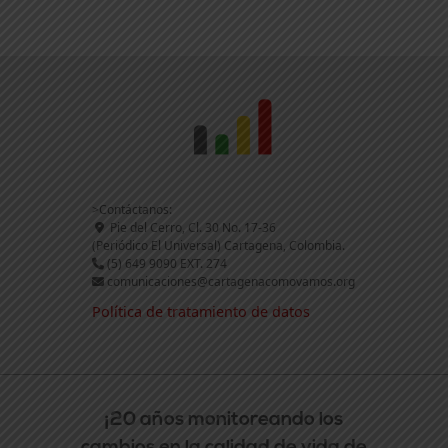
>Contáctanos:
Pie del Cerro, Cl. 30 No. 17-36
(Periódico El Universal) Cartagena, Colombia.
(5) 649 9090 EXT. 274
comunicaciones@cartagenacomovamos.org
Política de tratamiento de datos
¡20 años monitoreando los