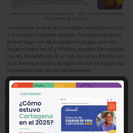
Embarazo adolescente en Cartagena 2019 – 2021 | Informe de Calidad de
Vida: desafíos de ayer y hoy
Al comparar la tasa de fecundidad especifica con las
5 principales capitales del país, Cartagena ocupa el
primer lugar con 66,4 nacidos vivos por cada mil
mujeres entre los 15 y 19 años, seguido Barranquilla
con 65, Medellín con 31,4, Cali con 28,5 y Bogotá con
24,2. Siendo el Caribe, la región donde se registra la
fecundidad más alta en adolescentes.
Para las niñas entre los 10 y 14 años, la tasa fue de
2,2 en Barranquilla, seguido Cartagena con 2,1,
Medellín con 1,5, Cali con 0,8 y Bogotá con 0,6.
Nuevamente la Arenosa y la Heroica presentan los
resultados más alarmantes, casi 4 veces mayor a la
de Bogotá.
El embarazo en las adolescentes sigue siendo uno