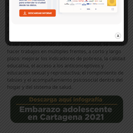
de los principales factores que influyen en el círculo
de enfermedad y pobreza. Muchas niñas y
adolescentes se ven obligadas a dejar la escuela y, a
futuro, tendrían menos oportunidades en el
mercado laboral.
Al ser una problemática multidimensional, se deben
hacer trabajos en múltiples frentes, a corto y largo
plazo: mejorar los indicadores de pobreza, la calidad
educativa, el acceso a los anticonceptivos y
educación sexual y reproductiva; el rompimiento de
tabúes y el acompañamiento psicosocial dentro del
hogar y del sistema de salud.