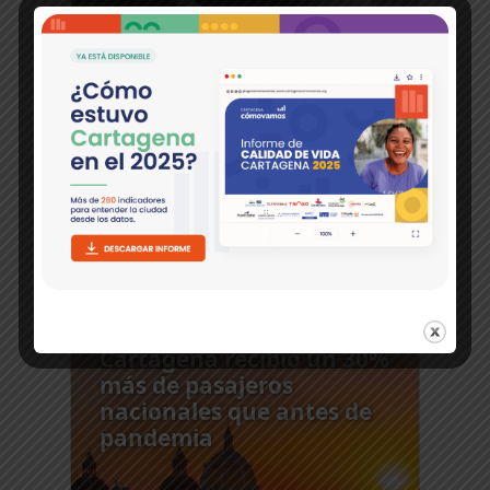
Ver más
Análisis
Cartagena recibió un 30%
más de pasajeros
nacionales que antes de
pandemia