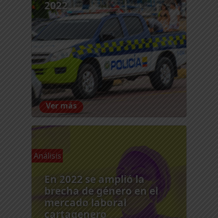
2022
Ver más
Análisis
En 2022 se amplió la
brecha de género en el
mercado laboral
cartagenero