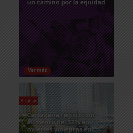
un camino por la equidad
Ver más
Análisis
Cartagena registró un
aumento del 32% en
muertes violentas en