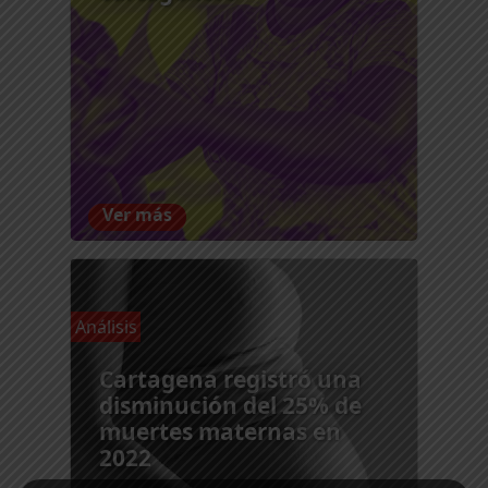
Ver más
Análisis
Cartagena registró una
disminución del 25% de
muertes maternas en
2022