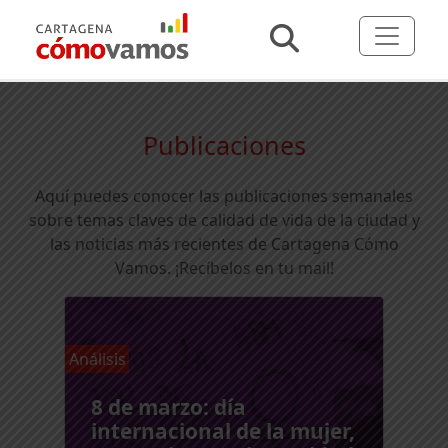
Publicaciones
Aquí puedes conocer las publicaciones semanales
sobre temas claves de calidad de vida de la ciudad y
las noticias más recientes de Cartagena Cómo
Vamos.
¡Recíbelos en tu mail!
Análisis
8 de marzo: día
internacional de la mujer,