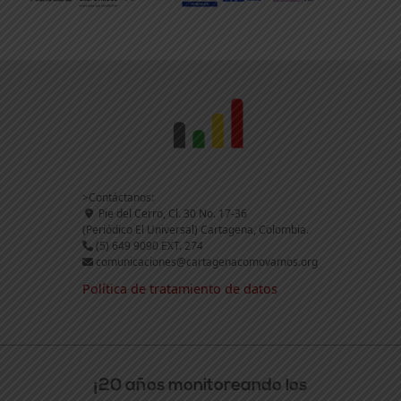
>Contáctanos:
Pie del Cerro, Cl. 30 No. 17-36
(Periódico El Universal) Cartagena, Colombia.
(5) 649 9090 EXT. 274
comunicaciones@cartagenacomovamos.org
Política de tratamiento de datos
¡20 años monitoreando los