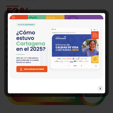
52 %
de la población cree que las cosas al final
del 2023 estarán mejor que el año
pasado. Este sentimiento es
indispensable para que entre todos
recuperemos la grandeza que en tantos
momentos de la historia caracterizaron a
esta ciudad, y le dieron el título de
Heroica.