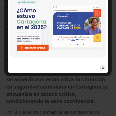
está Bogotá, en la que el 37,3% de sus habitantes
dijo sentirse inseguro, le sigue Barranquilla con 35%
y por último Medellín con 29%.
La Encuesta arroja que la situación que más hace
sentir inseguros a los cartageneros es la existencia
de la delincuencia, específicamente los atracos
callejeros, siendo la principal problemática
identificada en los barrios, escenario donde el 31%
de los habitantes se sentían inseguros; en mayor
medida fueron las mujeres y los residentes de la
Localidad Histórica y del Caribe Norte en percibirlo.
De acuerdo con estas cifras la situación
en seguridad ciudadana en Cartagena se
encuentra en estado crítico,
condicionando la sana convivencia.
Por lo que es crucial mejorar las condiciones de