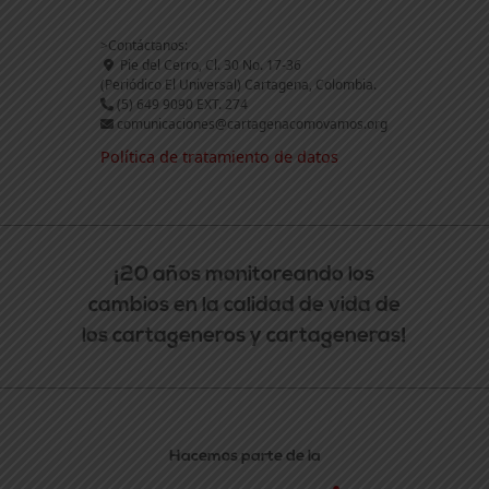
>Contáctanos:
Pie del Cerro, Cl. 30 No. 17-36
(Periódico El Universal) Cartagena, Colombia.
(5) 649 9090 EXT. 274
comunicaciones@cartagenacomovamos.org
Política de tratamiento de datos
¡20 años monitoreando los
cambios en la calidad de vida de
los cartageneros y cartageneras!
Hacemos parte de la