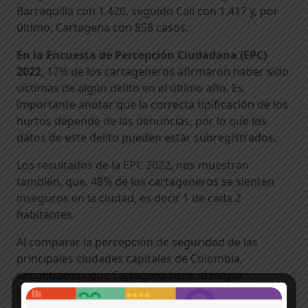
Barraquilla con 1.420, seguido Cali con 1.417 y, por
último, Cartagena con 858 casos.
En la
Encuesta de Percepción Ciudadana (EPC)
2022
, 17% de los cartageneros afirmaron haber sido
víctimas de algún delito en el último año. Es
importante anotar que la correcta tipificación de los
hurtos depende de las denuncias, por lo que los
datos de este delito pueden estar subregistrados.
Los resultados de la
EPC 2022
, nos muestran
también, que, 48% de los cartageneros se sienten
inseguros en la ciudad, es decir 1 de cada 2
habitantes.
Al comparar la percepción de seguridad de las
principales ciudades capitales de Colombia,
encontramos que Cartagena tiene el mayor
porcentaje de inseguridad (48%), en segundo lugar,