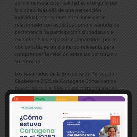
aproximarse a esta realidad es el orgullo por
la ciudad. Más allá de una percepción
individual, este sentimiento suele estar
relacionado con aspectos como el sentido de
pertenencia, la participación ciudadana y el
cuidado de los espacios compartidos, por lo
que constituye un elemento relevante para
comprender la relación entre las personas y
su entorno.
Los resultados de la Encuesta de Percepción
Ciudadana 2025 de Cartagena Cómo Vamos
muestran que el 55% de los cartageneros se
siente orgulloso o muy orgulloso de la ciudad.
Aunque la cifra representa una recuperación
frente al 39% registrado en 2022, aún se
encuentra por debajo del nivel más alto
observado en la serie histórica, alcanzado en
2009 con un 77%.