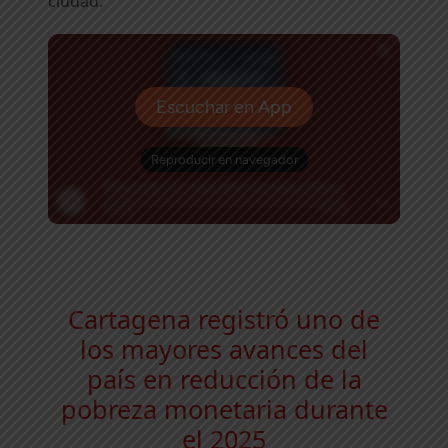
ciudad.
Cartagena registró uno de
los mayores avances del
país en reducción de la
pobreza monetaria durante
el 2025