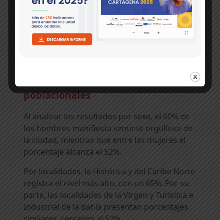
La evolución del indicador evidencia cambios
en la percepción ciudadana a lo largo de los
años, reflejando transformaciones en las
experiencias, expectativas y valoraciones
asociadas a la calidad de vida en La Heroica.
Diferencias entre grupos
poblacionales
Al analizar los resultados por sexo, el 60% de
los hombres manifiesta sentirse orgulloso de
la ciudad, mientras que entre las mujeres el
porcentaje alcanza el 52%.
Por localidades, la Histórica y del Caribe Norte
registra el nivel más alto, con un 65%. Por su
parte, las localidades de la Virgen y Turística e
Industrial de la Bahía presentan porcentajes
similares, cercanos al 52%.