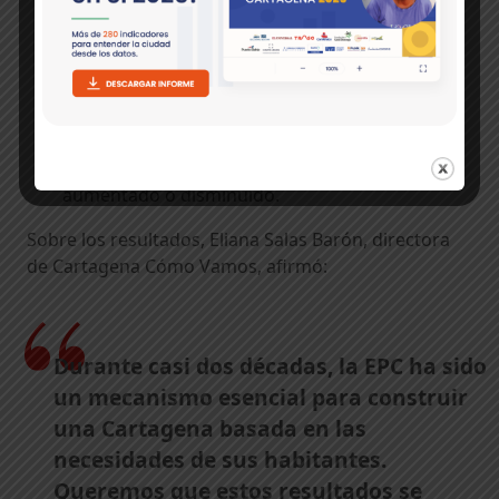
siendo bajo, aunque se observan avances
positivos hacia todos los grupos
poblacionales.
Los niveles de corrupción percibidos se
mantienen en relación con el 2023, con un
imaginario dividido entre si el nivel si ha
aumentado o disminuido.
Sobre los resultados, Eliana Salas Barón, directora
de Cartagena Cómo Vamos, afirmó:
Durante casi dos décadas, la EPC ha sido
un mecanismo esencial para construir
una Cartagena basada en las
necesidades de sus habitantes.
Queremos que estos resultados se