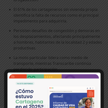
El 61% de los cartageneros sin vivienda propia
identifica la falta de recursos como el principal
impedimento para adquirirla.
Persisten desafíos de congestión y demoras en
los desplazamientos, afectando principalmente
a hombres, habitantes de la localidad 2 y edades
productivas.
La moto particular lidera como medio de
transporte, mientras Transcaribe continúa
perdiendo participación.
Aumentó la participación en organizaciones
comunitarias, aunque sigue siendo baja con 6
de cada 10 cartageneros no se involucró en
ninguna organización, espacio o red.
El respeto hacia grupos vulnerables sigue