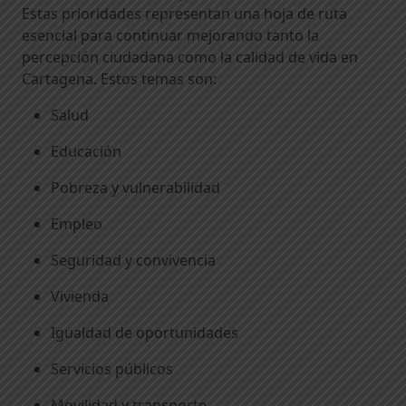
Estas prioridades representan una hoja de ruta
esencial para continuar mejorando tanto la
percepción ciudadana como la calidad de vida en
Cartagena. Estos temas son:
Salud
Educación
Pobreza y vulnerabilidad
Empleo
Seguridad y convivencia
Vivienda
Igualdad de oportunidades
Servicios públicos
Movilidad y transporte