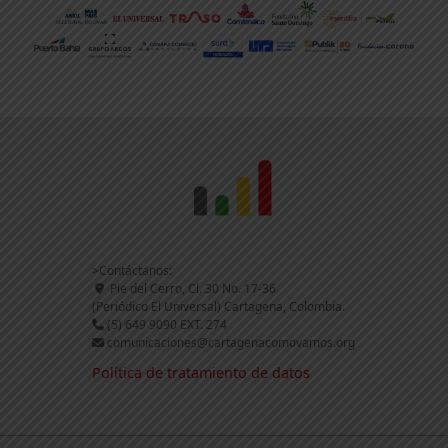
>Contáctanos:
Pie del Cerro, Cl. 30 No. 17-36
(Periódico El Universal) Cartagena, Colombia.
(5) 649 9090 EXT. 274
comunicaciones@cartagenacomovamos.org
Política de tratamiento de datos