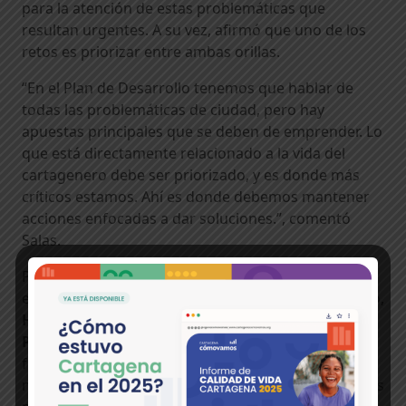
para la atención de estas problemáticas que
resultan urgentes. A su vez, afirmó que uno de los
retos es priorizar entre ambas orillas.
“En el Plan de Desarrollo tenemos que hablar de
todas las problemáticas de ciudad, pero hay
apuestas principales que se deben de emprender. Lo
que está directamente relacionado a la vida del
cartagenero debe ser priorizado, y es donde más
críticos estamos. Ahí es donde debemos mantener
acciones enfocadas a dar soluciones.”, comentó
Salas.
Para atender tanto lo urgente como lo estructural
es necesario un buen Plan de Desarrollo. Sobre esto,
Hugo Guerra
, del
Departamento Nacional de
Planeación
, recomendó que, en el momento de la
formulación, se escuche y se incluyan las
necesidades de todos los sectores de la ciudad, pues