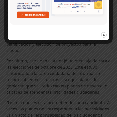
para él: “Muchas veces, la persona que queda
elegida realmente no conoce su territorio o hace un
programa que no corresponde a su ciudad. Quien
llegue a la Alcaldía de Cartagena debe hacerlo sobre
la base de las necesidades de la población». Además,
posterior a la formulación, Guerra afirmó que es
necesario mejorar la capacidad institucional de
planificación y ejecución de proyectos para la
ciudad.
Por último, cada panelista dejó un mensaje de cara a
las elecciones de octubre de 2023. Este estuvo
sintonizado a la tarea ciudadana de informarse
responsablemente para así escoger planes de
gobierno que se traduzcan en planes de desarrollo
capaces de atender las prioridades ciudadanas.
“Lean lo que les está prometiendo cada candidato. A
veces los planes no corresponden a las necesidades.
Es un acto de responsabilidad de los ciudadanos