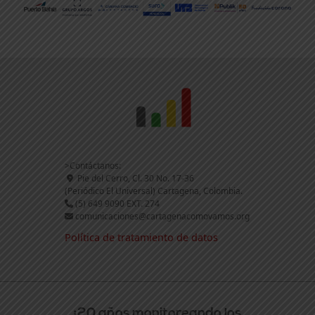
>Contáctanos:
Pie del Cerro, Cl. 30 No. 17-36
(Periódico El Universal) Cartagena, Colombia.
(5) 649 9090 EXT. 274
comunicaciones@cartagenacomovamos.org
Política de tratamiento de datos
¡20 años monitoreando los