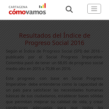
Resultados del Índice de
Progreso Social 2016
Según el
Índice de Progreso Social
(SPI) del 2016 –
publicado por el Social Progress Imperative-
Colombia pasó de tener un 68,65 de progreso social
medio-alto en 2015 a 70,86 en 2016.
Este progreso -con base en Social Progress
Imperative- debe entenderse como la capacidad de
un país para satisfacer las necesidades humanas
básicas de sus ciudadanos, establecer bases sólidas
que permitan mejorar su calidad de vida, y crear
condiciones adecuadas para que todos los