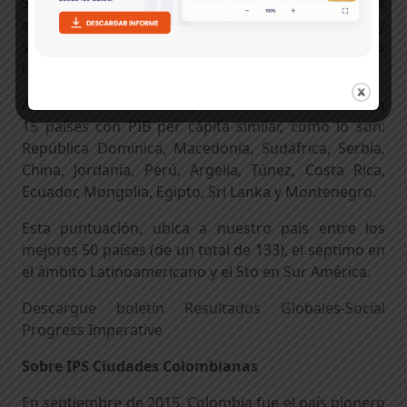
Sin embargo, aún no se presentan cambios
sustanciales en aspectos como nutrición, agua y
saneamiento, vivienda, características incluidas
dentro de las necesidades humanas básicas.
Asimismo, las fortalezas y debilidades son relativas a
15 países con PIB per cápita similar, como lo son:
República Dominica, Macedonia, Sudáfrica, Serbia,
China, Jordania, Perú, Argelia, Túnez, Costa Rica,
Ecuador, Mongolia, Egipto, Sri Lanka y Montenegro.
Esta puntuación, ubica a nuestro país entre los
mejores 50 países (de un total de 133), el séptimo en
el ámbito Latinoamericano y el 5to en Sur América.
Descargue boletín Resultados Globales-Social
Progress Imperative
Sobre IPS Ciudades Colombianas
En septiembre de 2015, Colombia fue el país pionero