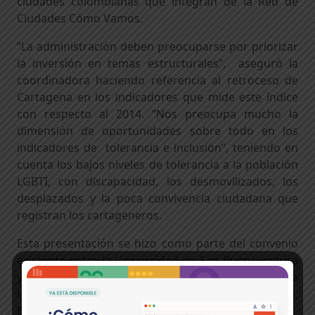
ciudades colombianas que integran de la Red de
Ciudades Cómo Vamos.
“La administración deben preocuparse por priorizar
la inversión en temas estructurales”, aseguró la
coordinadora haciendo referencia al retroceso de
Cartagena en los indicadores que mide este índice
con respecto al 2014. “Nos preocupa mucho la
dimensión de oportunidades sobre todo en los
indicadores de tolerancia e inclusión”, teniendo en
cuenta los bajos niveles de tolerancia a la población
LGBTI, con discapacidad, los desmovilizados, los
desplazados y la poca convivencia ciudadana que
registran los cartageneros.
Esta presentación se hizo como parte del convenio
existente entre la Universidad de San Buenaventura
y Cartagena Cómo Vamos, a través de la Escuela
Latinoamericana de Cooperación y Desarrollo,
Elacid.