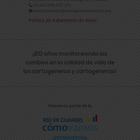
(5) 649 9090 EXT. 274
comunicaciones@cartagenacomovamos.org
Política de tratamiento de datos
¡20 años monitoreando los
cambios en la calidad de vida de
los cartageneros y cartageneras!
Hacemos parte de la