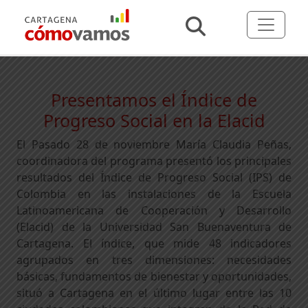
Presentamos el Índice de
Progreso Social en la Elacid
El Pasado 28 de noviembre María Claudia Peñas,
coordinadora del programa presentó los principales
resultados del Índice de Progreso Social (IPS) de
Colombia en las instalaciones de la Escuela
Latinoamericana de Cooperación y Desarrollo
(Elacid) de la Universidad San Buenaventura de
Cartagena. El índice, que mide 48 indicadores
agrupados en tres dimensiones: necesidades
básicas, fundamentos de bienestar y oportunidades,
situó a Cartagena en el último lugar entre las 10