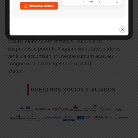
himenaeos. Mauris eleifend est et turpis. Duis id
erat. [/tab]
[tab]
Pede vel vehicula accumsan
Mauris eleifend est et turpis. Duis id erat.
Suspendisse potenti. Aliquam vulputate, pede vel
vehicula accumsan, mi neque rutrum erat, eu
congue orci lorem eget lorem.[/tab]
[/tabs]
NUESTROS SOCIOS Y ALIADOS