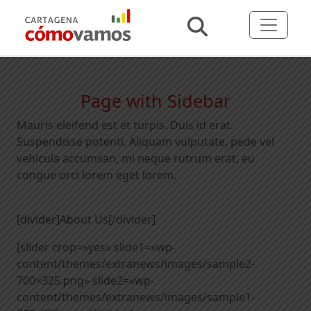
Page with Sidebar
Mauris eleifend est et turpis. Duis id erat.
Suspendisse potenti. Aliquam vulputate, pede vel
vehicula accumsan, mi neque rutrum erat, eu
congue orci lorem eget lorem.
[divider]About Us[/divider]
[slider crop=»yes» slide1=»wp-
content/themes/extranews/images/sample2-
700×325.png» slide2=»wp-
content/themes/extranews/images/sample1-