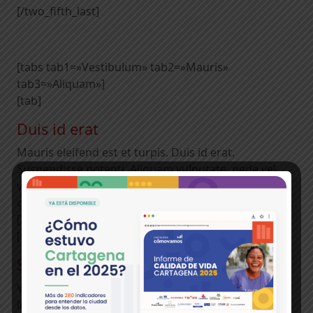
[/two_fifth_last]
[tabs tab1=»Vestibulum» tab2=»Mauris»
tab3=»Aliquam»]
[tab]
Duis id erat
Mauris eleifend est et turpis. Duis id erat.
Suspendisse potenti. Aliquam vulputate, pede vel
vehicula accumsan, mi neque rutrum erat, eu
congue orci lorem eget lorem. Vestibulum non ante.
[/tab]
[tab]
Suspendisse potenti
Vestibulum non ante. Class aptent taciti sociosqu ad
litora torquent per conubia nostra, per inceptos