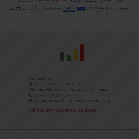
>Contáctanos:
Pie del Cerro, Cl. 30 No. 17-36
(Periódico El Universal) Cartagena, Colombia.
(5) 649 9090 EXT. 274
comunicaciones@cartagenacomovamos.org
Política de tratamiento de datos