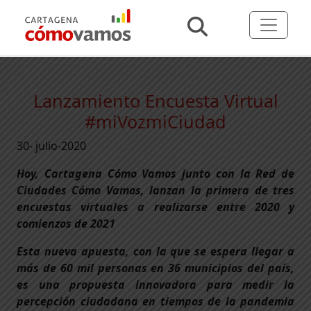
Lanzamiento Encuesta Virtual
#miVozmiCiudad
30- julio-2020
Hoy, Cartagena Cómo Vamos junto con la Red de
Ciudades Cómo Vamos, lanzan la primera de tres
encuestas virtuales a realizarse entre 2020 y
comienzos de 2021
Esta nueva apuesta, con la que se espera llegar a
más de 60 mil personas en 36 municipios del país,
es una propuesta innovadora para medir la
percepción ciudadana en tiempos de la pandemia