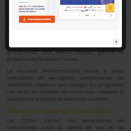
prioridades de cada territorio. “Los Cómo Vamos
son un referente para medir y aportar en las
discusiones de calidad de vida de las ciudades. Por
lo tanto, estas encuestas virtuales son muy
importantes para realizar mediciones periódicas
que puedan aportar insumos sobre los cambios en
las percepciones de los ciudadanos en el marco de
la coyuntura” dice Mónica Villegas, gerente de
proyectos de Fundación Corona.
La encuesta #miVozmiCiudad busca, a partir
indicadores de percepción, complementar los
indicadores objetivos que manejan los programas,
con el fin de entender de forma más completa la
situación de la calidad de vida en las ciudades.
Sobre los programas Cómo Vamos
Los “Cómo Vamos” son generadores de
conocimiento sobre la calidad de vida en las