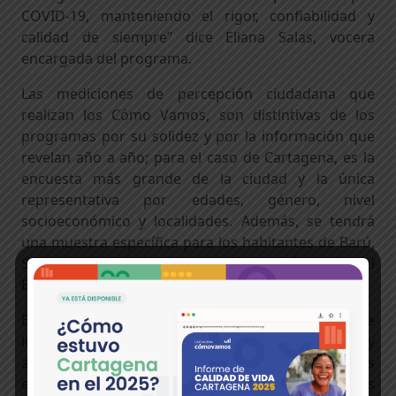
COVID-19, manteniendo el rigor, confiabilidad y
calidad de siempre” dice Eliana Salas, vocera
encargada del programa.
Las mediciones de percepción ciudadana que
realizan los Cómo Vamos, son distintivas de los
programas por su solidez y por la información que
revelan año a año; para el caso de Cartagena, es la
encuesta más grande de la ciudad y la única
representativa por edades, género, nivel
socioeconómico y localidades.
Además,
se tendrá
una muestra
específica
para los habitantes de
Barú
,
Santa Ana
y
Ararca y
del barrio Ciudad del
Bicentenario.
Esta encuesta permite conocer el punto de vista de
los ciudadanos frente a su contexto de ciudad y
ayuda a que la administración local oriente sus
estrategias o políticas públicas a partir de las