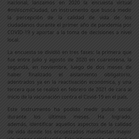
nacional, lanzamos en 2020 la encuesta virtual
#miVozmiCiudad
,
u
n
instrumento que busca medir
la percepción
de la calidad de vida de los
ciudadanos
durante el
primer
año de pandemia por
COVID-19
y
aportar a la toma de decisiones a nivel
local
.
La encuesta se
dividió en tres fases: la primera que
fue entre julio y agosto de 2020 en cuarentena, la
segunda
,
en noviembre, luego de dos meses de
haber finalizado el aislamiento obligatorio
,
adentrados ya en la reactivación económica,
y una
tercera que se realizó en febrero de 2021
de cara al
inicio de la vacunación contra el Covid-19 en el país
.
Este instrumento ha podido medir pulso social
durante los últimos meses. Ha
logrado,
además,
identificar aquellos aspectos de la calidad
de vida donde los encuestados manifiestan mayor