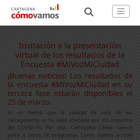
Invitación a la presentación
virtual de los resultados de la
Encuesta #MiVozMiCiudad
¡Buenas noticias! Los resultados de
la encuesta #MiVozMiCiudad en su
tercera fase estarán disponibles el
25 de marzo.
Es un hecho que la calidad de vida
d
e los
cartageneros se ha visto afectada por los impactos
del COVID-19. Por eso, Car
tagena Cómo Vamos
junto a
otros 18 programas Cómo Vamos a nivel