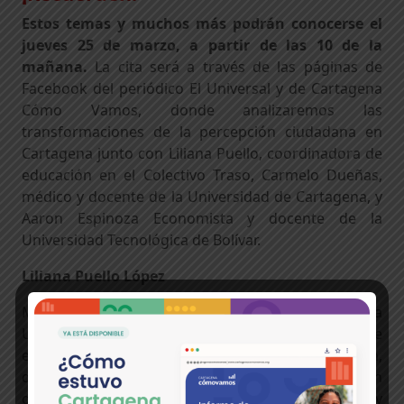
Estos temas y muchos más podrán conocerse el
jueves 25 de marzo, a partir de las 10 de la
mañana
.
La cita será a través de las páginas de
Facebook del periódico El Universal y de Cartagena
Cómo Vamos
, donde analizaremos las
transformaciones de la percepción ciudadana en
Cartagena junto con Liliana Puello, coordinadora de
educación en el Colectivo Traso, Carmelo Dueñas,
médico y docente de la Universidad de Cartagena, y
Aaron Espinoza Economista y docente de la
Universidad Tecnológica de Bolívar.
Liliana Puello López
Máster en Sistemas I
ntegrados
de G
estión de la
Universidad de la Rioja co
n más de 10 años de
experiencia
en el sector de la educación,
desempeñándose
además como Jefe de Planeación
de la Secretaría de Educación de Cartagena y