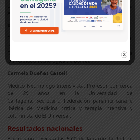
c
oordinadora regional del programa Todos a
Aprender.
Aarón Espinosa Espinosa
Ph.D (c) en Economía de la Universidad de Sevilla.
Profeso
r investigador del Instituto de
Estudios en
Desarrollo, Economía y Sostenibilidad (IDEEAS) de la
Universidad Tecnológica de Bolívar
.
Carmelo Dueñas Castell
Médico Neumólogo Intensivista. Profesor
por cerca
de
29 años en la
Universidad de
C
artagena.
Secretario Federación panamericana e
ibérica de Medicina crítica y terapia intensiva y
c
olumnista de El Universal.
Resultados nacionales
Ese mismo jueves
a las 5:00 de la tarde
,
la Red de