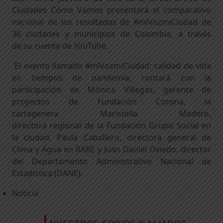
Ciudades Cómo Vamos presentará el comparativo
nacional de los resultados de
#miVozmiCiudad
de
3
6
ciudades y municipios de Colombia
, a través
de
su cuenta de
YouTube
.
El evento
llamado #miVozmiCiudad: calidad de vida
en tiempos de pandemia,
contará con la
participación de Mónica Villegas, gerente de
proyectos de Fundación Corona, la
cartagenera Maristella Madero
,
directora
regional
de la Fundación Grupo Socia
l
en
la ciudad
,
Paula Caballero, directora general
de
Clima y Agua
en
RARE
y Juan Da
niel Oviedo
, director
del
Departamento
Administrativo
Nacional de
Estadística (DANE)
.
Noticia