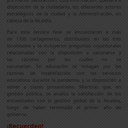
y/o menor satisfacción
. E
sta
información, quedará a
disposición de la ciudadanía, los diferentes actores
estratégicos de la ciudad y la Administración, en
cabeza de la Alcaldía.
Para esta
tercera
fase
se encuestaron a más
de
17
00
cartageneros, distribuidos en las tres
localidades
y
s
e
incluyeron preguntas coyunturales
relacionadas con la disposición a vacunarse
y
las
razones por las cuáles no se
vacunarían
.
E
n
educación se indagan por las
razones de insatisfacción con los servicios
educativos durante la pandemia
, y la disposición a
volver a clases presenciales
.
Mientras que
,
e
n
gestión pública, se analiza la satisfacción de los
encuestados con la gestión global de la Alcaldía,
luego de haber terminado el primer año de
gobierno.
¡Recuerden!