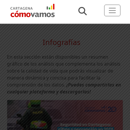
Infografías
En esta sección están disponibles un resumen
gráfico de los análisis que complementa los análisis
sobre la calidad de vida que podrás visualizar de
manera dinámica y concisa para facilitar la
comprensión de los datos.
¡Puedes compartirlas en
cualquier plataforma y descargarlas!