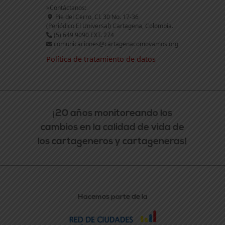
>Contáctanos:
Pie del Cerro, Cl. 30 No. 17-36
(Periódico El Universal) Cartagena, Colombia.
(5) 649 9090 EXT. 274
comunicaciones@cartagenacomovamos.org
Política de tratamiento de datos
¡20 años monitoreando los
cambios en la calidad de vida de
los cartageneros y cartageneras!
Hacemos parte de la