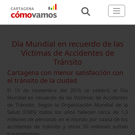
Día Mundial en recuerdo de las
Víctimas de Accidentes de
Tránsito
Cartagena con menor satisfacción con
el tránsito de la ciudad
El 15 de noviembre del 2015 se celebró el Día
Mundial en recuerdo de las Víctimas de Accidentes
de Tránsito. Según la Organización Mundial de la
Salud (OMS) todos los años fallecen cerca de 1,3
millones de personas en el mundo por causa de los
accidentes de tránsito y otros 50 millones sufren
traumatismos.