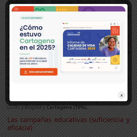
Medellín (28%), B/manga Metropolitana (27%),
Pereira (21%), Barranquilla (18%), Bogotá y Cali
(16%),
Cartagena (13%),
Valledupar (12%), e Ibagué
(12%).
Satisfacción con aspectos relacionados
con el tránsito de la ciudad en el
2014 Atención de accidentes de
tránsito (rapidez y eficacia)
Manizales (50%) es la ciudad donde sus habitantes
están más satisfechos, seguida por Medellín (48%),
Barranquilla (46%), Pereira (34%), Valledupar (32%),
Yumbo (31%), Ibagué y Bucaramanga (27%), Cali
(22%) y Bogotá y
Cartagena (16%).
Las campañas educativas (suficiencia y
eficacia)