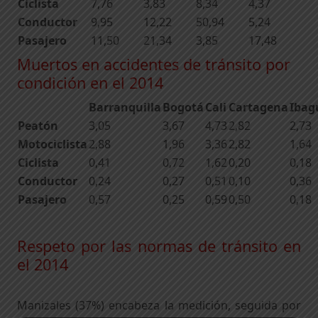
Ciclista
7,76
3,83
8,34
4,37
Conductor
9,95
12,22
50,94
5,24
Pasajero
11,50
21,34
3,85
17,48
Muertos en accidentes de tránsito por
condición en el 2014
Barranquilla
Bogotá
Cali
Cartagena
Ibag
Peatón
3,05
3,67
4,73
2,82
2,73
Motociclista
2,88
1,96
3,36
2,82
1,64
Ciclista
0,41
0,72
1,62
0,20
0,18
Conductor
0,24
0,27
0,51
0,10
0,36
Pasajero
0,57
0,25
0,59
0,50
0,18
Respeto por las normas de tránsito en
el 2014
Manizales (37%) encabeza la medición, seguida por