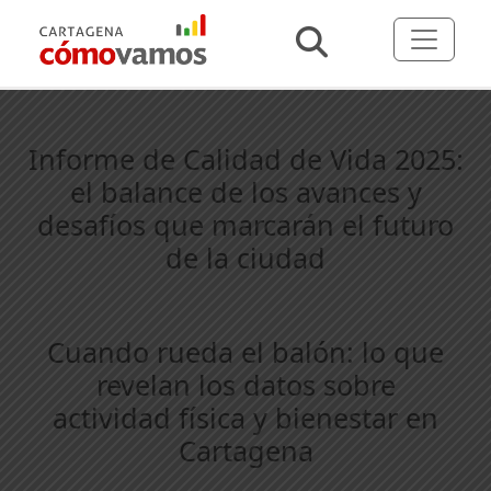
Informe de Calidad de Vida 2025:
el balance de los avances y
desafíos que marcarán el futuro
de la ciudad
Cuando rueda el balón: lo que
revelan los datos sobre
actividad física y bienestar en
Cartagena