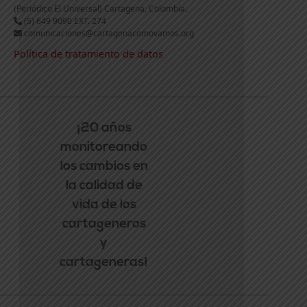
(Periódico El Universal) Cartagena, Colombia.
(5) 649 9090 EXT. 274
comunicaciones@cartagenacomovamos.org
Política de tratamiento de datos
¡20 años
monitoreando
los cambios en
la calidad de
vida de los
cartageneros
y
cartageneras!