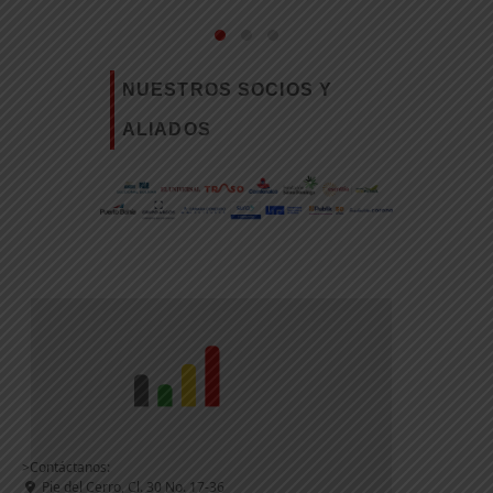
NUESTROS SOCIOS Y
ALIADOS
>Contáctanos:
Pie del Cerro, Cl. 30 No. 17-36