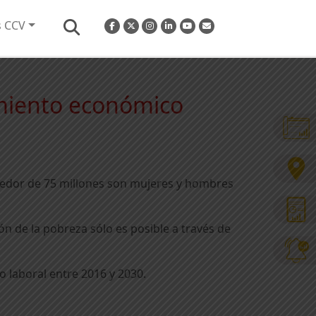
s CCV
imiento económico
ededor de 75 millones son mujeres y hombres
n de la pobreza sólo es posible a través de
 laboral entre 2016 y 2030.