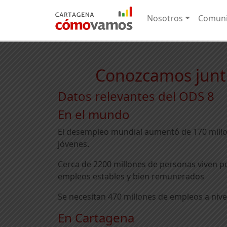
Nosotros
Comuni
Conozcamos junto
Datos relevantes del ODS 8
En el mundo
El desempleo mundial aumentó de 170 millon
jóvenes.
Cerca de 2200 millones de personas viven po
empleos estables y bien remunerados
Se necesitan 470 millones de empleos a nive
En Cartagena