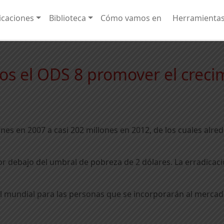
caciones
Biblioteca
Cómo vamos en
Herramienta
s el ODS 8 promover el crec
es en 2007 a casi 202 millones en 2012, de los cuales alr
r debajo del umbral de pobreza de 2 dólares. La erradicació
l mundial para las personas que se incorporarán al mercado