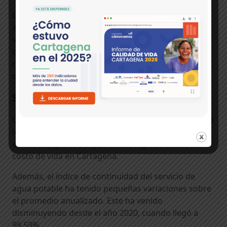
La inflación y las políticas monetarias restrictivas
afectaron negativamente la construcción y venta de
viviendas, subrayando la necesidad de mejorar las
condiciones económicas y de financiación para
reactivar el sector de la construcción y reducir el
déficit habitacional.
Servicios públicos:
La tarifa promedio de energía eléctrica se duplicó en
los últimos cinco años, con un aumento del 33,5%
entre 2022 y 2023, impactando negativamente el
costo de vida en Cartagena.
Además, el índice de continuidad del servicio de
agua potable ha tenido pequeñas variaciones sobre
el promedio anualizado. Este ha venido
disminuyendo desde el año 2020, cuando llegó a
99,59%.