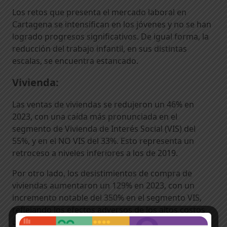
Los retos que presenta el mercado laboral en
Cartagena se intensifican en los jóvenes y no se han
logrado progresos significativos. De igual forma, la
reducción del trabajo infantil, en sus distintas
escalas, se encuentra estancado.
Vivienda:
Las ventas de viviendas se redujeron un 46% en
2023, con una caída más pronunciada en el
segmento de Vivienda de Interés Social (VIS) del
55%, y en el NO VIS del 33%. Esto representa un
retroceso a niveles inferiores a los de 2019.
Por otro lado, los desistimientos de compra de
viviendas aumentaron un 129% en 2023, con un
incremento notable del 350% en el segmento VIS,
reflejando los efectos adversos de los altos costos
de crédito y cambios en la política de subsidios.