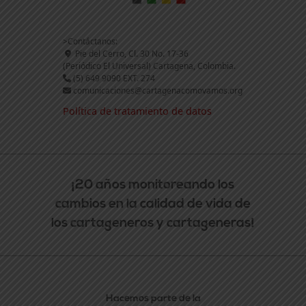
>Contáctanos:
Pie del Cerro, Cl. 30 No. 17-36
(Periódico El Universal) Cartagena, Colombia.
(5) 649 9090 EXT. 274
comunicaciones@cartagenacomovamos.org
Política de tratamiento de datos
¡20 años monitoreando los
cambios en la calidad de vida de
los cartageneros y cartageneras!
Hacemos parte de la