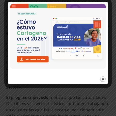
número de recaladas, superando incluso los niveles
prepandemia. La modernización y ampliación de la
terminal de cruceros será crucial para consolidar
este avance, permitiendo a la ciudad recibir más
turistas y mejorar su infraestructura para capitalizar
en este mercado en expansión.
Frente a este panorama,
Eliana Salas Barón
,
directora de
Cartagena Cómo Vamos
, afirma:
«aunque Cartagena ha consolidado su atractivo
internacional y ha revitalizado el turismo de
cruceros, persisten desafíos importantes en la
recuperación del turismo doméstico y la ocupación
hotelera, áreas clave para el crecimiento del
sector».
El programa privado
motiva a que las autoridades
Distritales y el sector turístico continúen trabajando
en estrategias que fortalezcan el posicionamiento