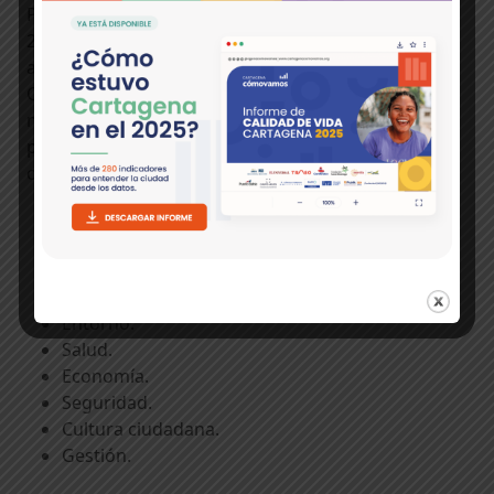
Paz, cuyo gobierno arranca el primero de enero de
2024, a quien los cartageneros le encargan la
atención prioritaria de diez temas claves, que desde
Cartagena Cómo Vamos consideramos son pautas
necesarias para la recuperación de la buena
percepción ciudadana y de la calidad de vida de los
cartageneros. Estos son:
Educación.
Esparcimiento.
Movilidad.
Servicios públicos.
Entorno.
Salud.
Economía.
Seguridad.
Cultura ciudadana.
Gestión.