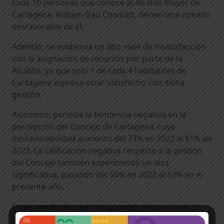
cada 10 personas que conoce al Alcalde Mayor de
Cartagena, William Dau Chamatt, tienen una opinión
desfavorable de él.
Además, se evidencia un alto nivel de insatisfacción
con la asignación de recursos por parte de la
Alcaldía, ya que solo 1 de cada 4 habitantes de
Cartagena expresa estar satisfecho con dicha
gestión.
Asimismo, persiste la tendencia negativa en la
percepción del Concejo de Cartagena, cuya
desfavorabilidad aumentó del 73% en 2022 al 81% en
2023. La calificación negativa respecto a la gestión
del Concejo también experimentó un alza
significativa, pasando del 56% en 2022 al 63% en el
presente año.
Estos resultados marcan grandes retos para la
administración del próximo alcalde Dumek Turbay