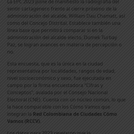
La EPC 2023 pone de manifiesto la radiografía del
sentir cartagenero frente al cierre próximo de la
administración del alcalde, William Dau Chamatt, así
como del Concejo Distrital. Establece también una
línea base que permitirá comparar si en la
administración del alcalde electo, Dumek Turbay
Paz, se logran avances en materia de percepción o
no.
Esta encuesta, que es la única en la ciudad
representativa por localidades, rangos de edad,
nivel socioeconómico y sexo, fue ejecutada en
campo por la firma encuestadora “Cifras y
Conceptos”, avalada por el Consejo Nacional
Electoral (CNE). Cuenta con un núcleo común, lo que
la hace comparable con los Cómo Vamos que
integran la
Red Colombiana de Ciudades Cómo
Vamos (RCCV)
.
Los datos para 2023 revelaron que la