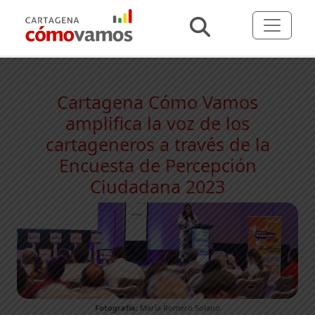
Cartagena Cómo Vamos
amplifica la voz de los
cartageneros a través de la
Encuesta de Percepción
Ciudadana 2023
Fotografía:
María Romero Solano