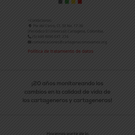
>Contáctanos:
Pie del Cerro, Cl. 30 No. 17-36
(Periódico El Universal) Cartagena, Colombia.
(5) 649 9090 EXT. 274
comunicaciones@cartagenacomovamos.org
Política de tratamiento de datos
¡20 años monitoreando los
cambios en la calidad de vida de
los cartageneros y cartageneras!
Hacemos parte de la