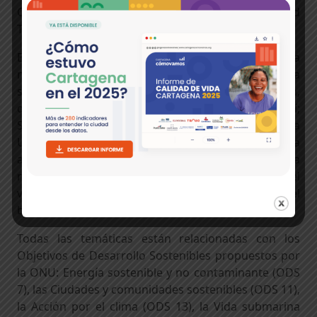
Campillo, profesor asociado de la Universidad
Tecnológica de Bolívar.
El segundo lleva por título ‘Patrimonio de la
naturaleza: Ecosistemas terrestres y vida
submarina’, y está integrado por Rosamira Guillén,
directora ejecutiva de la Fundación Proyecto Tití;
Santiago Saavedra, profesor asistente de la
Universidad del Rosario y Sandra Vilardy, profesora
asistente de la Universidad de los Andes. La
moderación de este espacio está a cargo del
vicerrector académico de la Universidad del Norte, el
biólogo Joachim Hahn.
Todas las temáticas están relacionadas con los
Objetivos de Desarrollo Sostenibles propuestos por
la ONU: Energía sostenible y no contaminante (ODS
7), las Ciudades y comunidades sostenibles (ODS 11),
la Acción por el clima (ODS 13), la Vida submarina