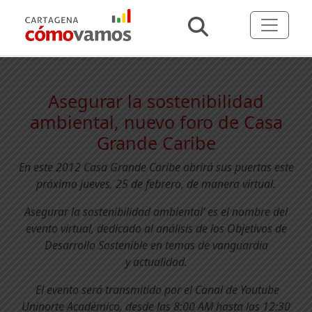
Asegurar la sostenibilidad
ambiental, nuevo foro de Casa
Grande Caribe
En este 2012 Casa Grande Caribe abrirá sus puertas este
próximo jueves, 25 de febrero, de manera virtual.
Asegurar la sostenibilidad ambiental’ es el nombre del
evento virtual, dedicado al análisis de los Objetivos de
Desarrollo Sostenible en temas de vanguardia
y actualidad.
El evento será transmitido por el Canal de Youtube
Uninorte Académico, desde las 8:00 AM hasta las 12:30