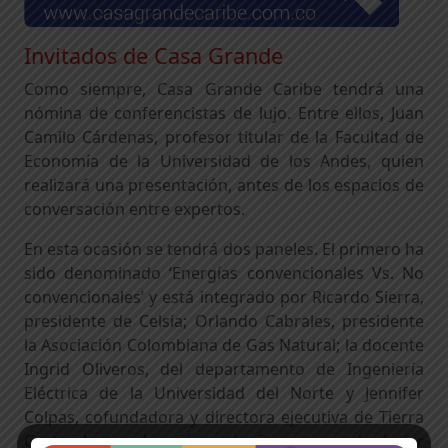
Invitados de Casa Grande
Como siempre, Casa Grande Caribe tendrá una
nómina de conferencistas de lujo. Entre ellos, Juan
Camilo Cárdenas, profesor titular de la Facultad de
Economía de la Universidad de los Andes, quien
realizará una presentación, antes de los espacios de
conversación entre expertos.
En esta ocasión se tendrá dos paneles. El primero ha
sido denominado ‘Energías convencionales Vs. No
convencionales’ y está integrado por Ricardo Sierra,
presidente de Celsia; Orlando Cabrales, presidente
la Asociación Colombiana de Gas Natural; la docente
Ingrid Oliveros, del departamento de Ingeniería
Eléctrica de la Universidad del Norte y Jennifer
Colpas, cofundadora y directora ejecutiva de Tierra
Grata. La moderación estará a cargo de Javier