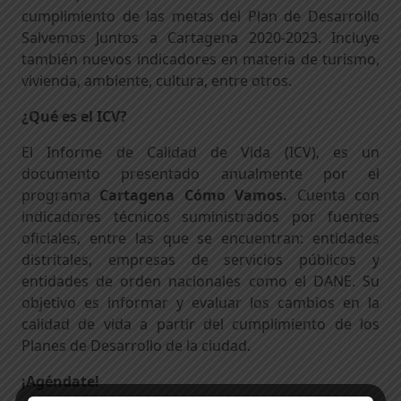
cumplimiento de las metas del Plan de Desarrollo
Salvemos Juntos a Cartagena 2020-2023. Incluye
también nuevos indicadores en materia de turismo,
vivienda, ambiente, cultura, entre otros.
¿Qué es el ICV?
El Informe de Calidad de Vida (ICV), es un
documento presentado anualmente por el
programa
Cartagena Cómo Vamos.
Cuenta con
indicadores técnicos suministrados por fuentes
oficiales, entre las que se encuentran: entidades
distritales, empresas de servicios públicos y
entidades de orden nacionales como el DANE. Su
objetivo es informar y evaluar los cambios en la
calidad de vida a partir del cumplimiento de los
Planes de Desarrollo de la ciudad.
¡Agéndate!