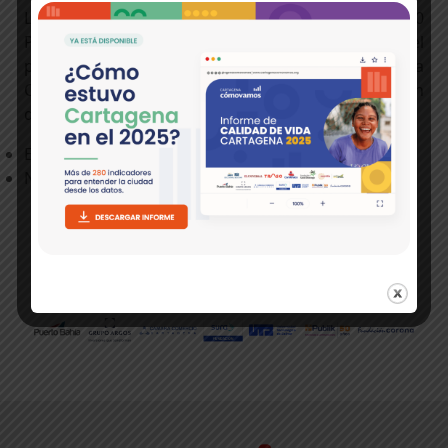
La cita es este jueves 16 de septiembre a las 5:30
P.M. por la plataforma de Facebook Live del
periódico El Universal y la
fanpage de Cartagena
Cómo Vamos. El evento contará con la participación
de la Alcaldía de Cartagena.
Evaluación de Calidad de Vida
Noticia
NUESTROS SOCIOS Y ALIADOS