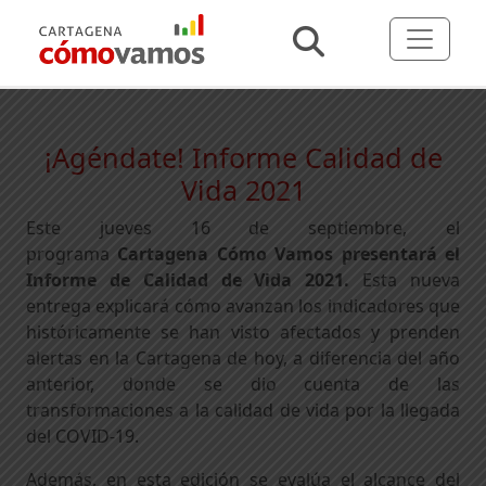
¡Agéndate! Informe Calidad de
Vida 2021
Este jueves 16 de septiembre, el
programa
Cartagena Cómo Vamos presentará el
Informe de Calidad de Vida 2021.
Esta nueva
entrega explicará cómo avanzan los indicadores que
históricamente se han visto afectados y prenden
alertas en la Cartagena de hoy, a diferencia del año
anterior, donde se dio cuenta de las
transformaciones a la calidad de vida por la llegada
del COVID-19.
Además, en esta edición se evalúa el alcance del