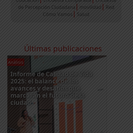
de Percepción Ciudadana
movilidad
Red
Cómo Vamos
Salud
Últimas publicaciones
Análisis
An
Informe de Calidad de Vida
2025: el balance de los
avances y desafíos que
marcarán el futuro de la
ciudad