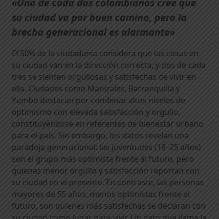
«Uno de cada dos colombianos cree que
su ciudad va por buen camino, pero la
brecha generacional es alarmante»
El 50% de la ciudadanía considera que las cosas en
su ciudad van en la dirección correcta, y dos de cada
tres se sienten orgullosas y satisfechas de vivir en
ella. Ciudades como Manizales, Barranquilla y
Yumbo destacan por combinar altos niveles de
optimismo con elevada satisfacción y orgullo,
constituyéndose en referentes de bienestar urbano
para el país. Sin embargo, los datos revelan una
paradoja generacional: las juventudes (18–25 años)
son el grupo más optimista frente al futuro, pero
quienes menor orgullo y satisfacción reportan con
su ciudad en el presente. En contraste, las personas
mayores de 55 años, menos optimistas frente al
futuro, son quienes más satisfechas se declaran con
su ciudad como lugar para vivir. Un dato que llama la