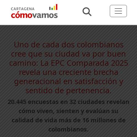
Uno de cada dos colombianos
cree que su ciudad va por buen
camino: La EPC Comparada 2025
revela una creciente brecha
generacional en satisfacción y
sentido de pertenencia.
20.445 encuestas en 32 ciudades revelan
cómo viven, sienten y evalúan su
calidad de vida más de 16 millones de
colombianos.