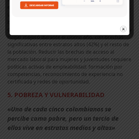
enfrentan las mayores dificultades: en estos grupos,
una de cada dos personas manifiesta haber tenido
barreras para conseguir trabajo. Solo el 34% de la
ciudadanía reporta que la situación económica de su
hogar mejoró durante el último año, con brechas
significativas entre estratos altos (42%) y el resto de
la población. Reducir las brechas de acceso al
mercado laboral para mujeres y juventudes requiere
políticas activas de empleabilidad: formación por
competencias, reconocimiento de experiencia no
certificada y redes de oportunidad.
5. POBREZA Y VULNERABILIDAD
«Uno de cada cinco colombianos se
percibe como pobre, pero un tercio de
ellos vive en estratos medios y altos»