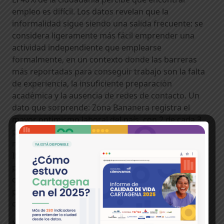
empleo es difícil. Los datos revelan que la
informalidad sigue siendo una salida frecuente: se
considera ligeramente más fácil emprender una
actividad independiente que emplearse
formalmente, en un contexto donde las barreras
más reportadas para conseguir trabajo son la falta
de experiencia, la insuficiente preparación
académica y la ausencia de redes de contacto. Un
dato que sorprende: Zona Bananera registra el
mayor optimismo laboral del país, con 2 de cada 3
personas considerando fácil encontrar empleo,
mientras que en Cali, Armenia, Cúcuta, Yumbo e
Ibagué menos de 1 de cada 8 comparte esa
percepción. En el occidente y el eje cafetero, las
ciudades presentan simultáneamente las menores
percepciones de facilidad tanto para emplearse
como para emprender.
Mujeres, juventudes y personas de estratos bajos