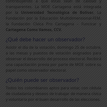
contribuyendo a que éstas sean de calidad y
transparentes. La MOE Cartagena está integrada
por la
Universidad Tecnológica de Bolívar
, La
Fundación por la Educación Multidimensional-FEM,
la Fundación Cívica Pro Cartagena – Funcicar y
Cartagena Como Vamos, CCV.
¿Qué debe hacer un observador?
Asistir el día de la votación, domingo 25 de octubre,
a las mesas y puestos de votación asignados para
observar el desarrollo del proceso electoral. Recibirá
una capacitación previa por parte de MOE sobre su
papel como observador electoral.
¿Quién puede ser observador?
Todos los colombianos aptos para votar, con cédula
de ciudadanía y deseos de trabajar de manera cívica
y voluntaria por el buen desarrollo de las elecciones.