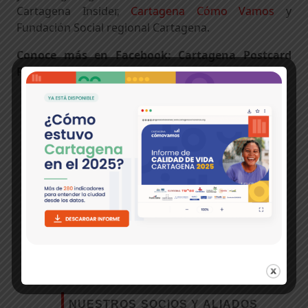
Cartagena Insider,
Cartagena Cómo Vamos
y
Fundación Social regional Cartagena.
Conoce más en Facebook: Cartagena Postcard
Project y en el #TeCompartoMiBarrio
Temas:
#TeCompartoMiBarrio
Cartagena
Cartagena Cómo Vamos
Cartagena
Insider
FEM
Fundación Social
Neighborhood Postcard Project
NUESTROS SOCIOS Y ALIADOS