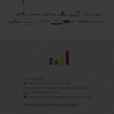
>Contáctanos:
Pie del Cerro, Cl. 30 No. 17-36
(Periódico El Universal) Cartagena, Colombia.
(5) 649 9090 EXT. 274
comunicaciones@cartagenacomovamos.org
Política de tratamiento de datos