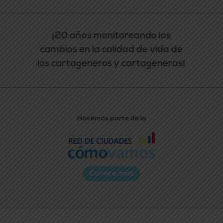
¡20 años monitoreando los
cambios en la calidad de vida de
los cartageneros y cartageneras!
Hacemos parte de la
Conoce más