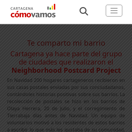
Te comparto mi barrio
Cartagena ya hace parte del grupo
de ciudades que realizaron el
Neighborhood Postcard Project
En Navidad 200 hogares cartageneros recibieron en
sus casas postales enviadas por sus conciudadanos,
contándoles historias positivas sobre sus barrios. La
recolección de postales se hizo en los barrios de
Olaya Herrera, 20 de Julio, y el corregimiento de
Tierrabaja días antes de Navidad. Un equipo de
voluntarios motivó a los residentes de estos barrios
a escribir lo que más les gustaba de su comunidad,