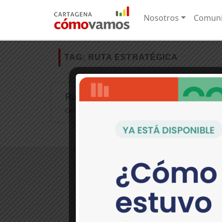
Nosotros
Comuni
TAG:
RUTA ESTRATÉGICA
Ruta estratégica para dónde vam
Cartagena Cómo Vamos se ha dedicado desde el año 15 a monito
>Contáctanos:
Pie del Cerro, Cl. 30 No. 17-36
(Periódico El Universal) Cartagena, C
(5) 649 9090 EXT. 274
comunicaciones@cartagenacomov
Política de tratamiento de dato