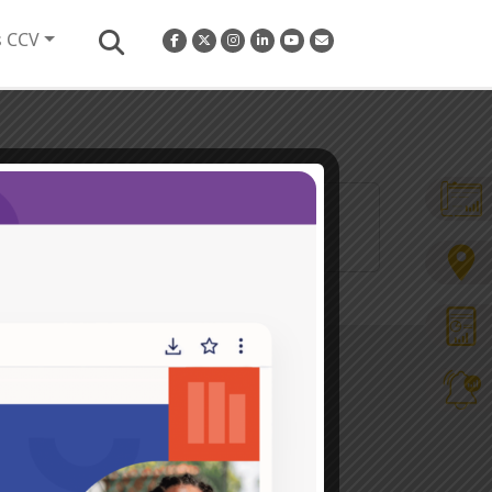
s CCV
 t [...]
Hacemos parte de la
s en
ros y
Conoce más