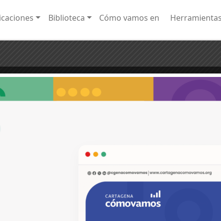
caciones
Biblioteca
Cómo vamos en
Herramienta
os
rear los cambios en la calidad de vida en la ciudad, haciendo análisis de indicadores
¡20 años monitoreando los cambio
olombia.
la calidad de vida de los cartagene
cartageneras!
amos.org
s