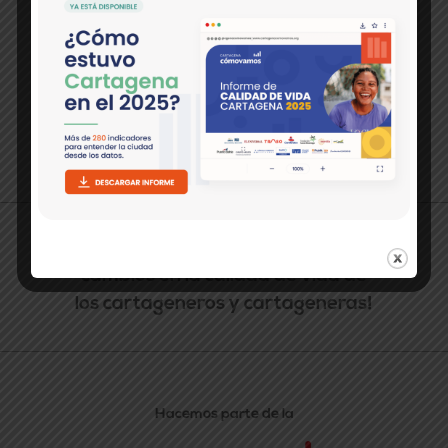
>Contáctanos:
Pie del Cerro, Cl. 30 No. 17-36
(Periódico El Universal) Cartagena, Colombia.
(5) 649 9090 EXT. 274
comunicaciones@cartagenacomovamos.org
Política de tratamiento de datos
¡20 años monitoreando los
cambios en la calidad de vida de
los cartageneros y cartageneras!
Hacemos parte de la