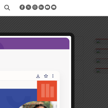
a
esempleados [...]
..]