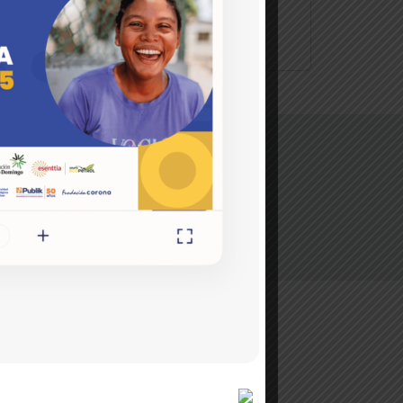
Hacemos parte de la
s en
ros y
Conoce más