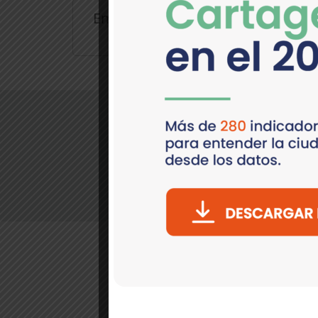
Empleo en Cartagena
>Contáctanos:
Pie del Cerro, Cl. 30 No. 17-36
(Periódico El Universal) Cartagena, C
(5) 649 9090 EXT. 274
comunicaciones@cartagenacomov
Política de tratamiento de dato