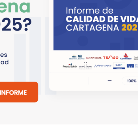
¡20 años monitoreando los cambio
olombia.
la calidad de vida de los cartagene
cartageneras!
amos.org
s
Copyright © 2018 - 2026 All rights reserved |
EL UNIVERSAL