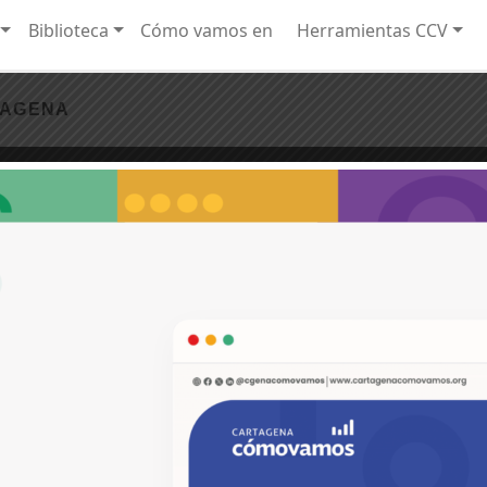
Biblioteca
Cómo vamos en
Herramientas CCV
TAGENA
ocupados: así se mueve el empleo en Cartagen
boral, mientras disminuye el número de ocupados y aumenta la desocupación.
 alertas del balance laboral de Cartagena
u mercado laboral. Menos personas estaban trabajando, más cartageneros quedaron d
nero en el mercado laboral cartagenero
do laboral de la Gran Encuesta Integrada de Hogares (GEIH), publicados por el Dep [.