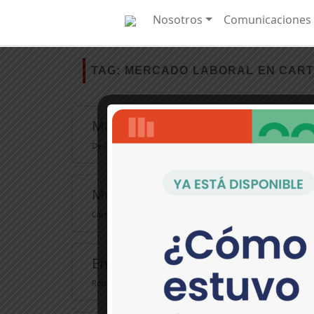
Nosotros
Comunicaciones
TAG:
MERCADO LABORAL EN CAR
Más búsqueda de empleo y menos 
De acuerdo con el DANE, hay cambios en la participación la
Menos empleo y más desánimo: las
Cartagena cerró el 2024 con un panorama preocupante en s
En 2022 se amplió la brecha de gé
Recientemente, se conocieron los nuevos resultados de merca