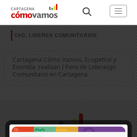
TAG:
LIDERES COMUNITARIOS
Cartagena Cómo Vamos, Ecopetrol y
Esenttia realizan I Foro de Liderazgo
Comunitario en Cartagena