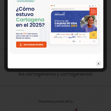
>Contáctanos:
Pie del Cerro, Cl. 30 No. 17-36
(Periódico El Universal) Cartagena, Colombia.
(5) 649 9090 EXT. 274
comunicaciones@cartagenacomovamos.org
Política de tratamiento de datos
¡20 años monitoreando los
cambios en la calidad de vida de
los cartageneros y cartageneras!
Hacemos parte de la