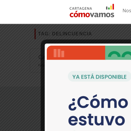
Nos
TAG:
DELINCUENCIA
Cartagena necesita más oportunida
Fotografía: El Universal Publicado en: Esta semana, el país ha
>Contáctanos:
Pie del Cerro, Cl. 30 No. 17-36
(Periódico El Universal) Cartagena, C
(5) 649 9090 EXT. 274
comunicaciones@cartagenacomov
Política de tratamiento de dato