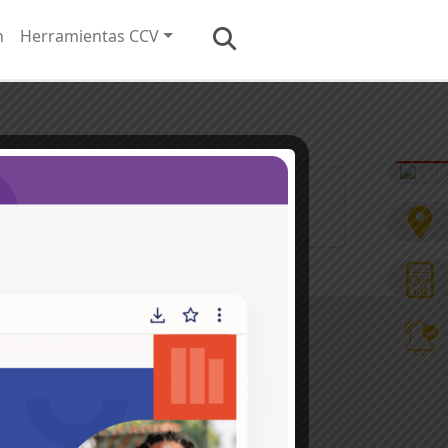
n
Herramientas CCV
[...]
Hacemos parte de la
s en
ros y
Conoce más