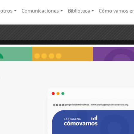
otros
Comunicaciones
Biblioteca
Cómo vamos e
des para prevenir la delincuencia juvenil
 sido testigo de hechos alarmantes que nos invitan a reflexionar. En Cartagena, una jo 
¡20 años monitoreando los cambio
olombia.
la calidad de vida de los cartagene
cartageneras!
amos.org
s