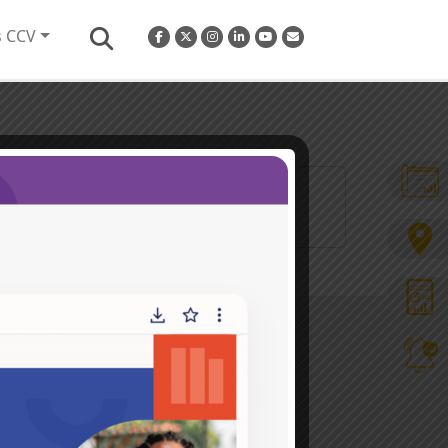
s CCV
..]
Hacemos parte de la
s en
ros y
Conoce más