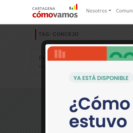
Nosotros
Comuni
TAG:
CONCEJO
Percepción de la gestión pública e
La gestión pública corresponde al logro de los objetivos traza
>Contáctanos:
Pie del Cerro, Cl. 30 No. 17-36
(Periódico El Universal) Cartagena, C
(5) 649 9090 EXT. 274
comunicaciones@cartagenacomov
Política de tratamiento de dato