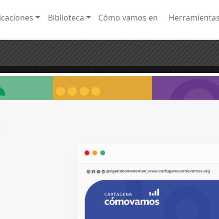
caciones
Biblioteca
Cómo vamos en
Herramienta
n Cartagena y las principales ciudades capitales
dos en los ejercicios de planeación, es conocer las necesidades de los habitantes y h [.
¡20 años monitoreando los cambio
olombia.
la calidad de vida de los cartagene
cartageneras!
amos.org
s