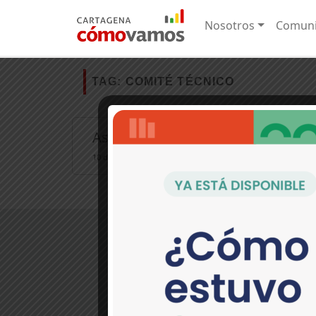
Nosotros
Comuni
TAG:
COMITÉ TÉCNICO
Así nació Cartagena Cómo Vamos
10 de marzo de 2005 Primer comité técnico de CCV En el 2005
>Contáctanos:
Pie del Cerro, Cl. 30 No. 17-36
(Periódico El Universal) Cartagena, C
(5) 649 9090 EXT. 274
comunicaciones@cartagenacomov
Política de tratamiento de dato