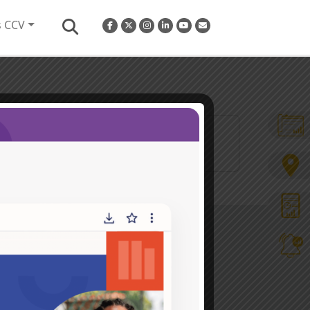
s CCV
o Vam [...]
Hacemos parte de la
s en
ros y
Conoce más