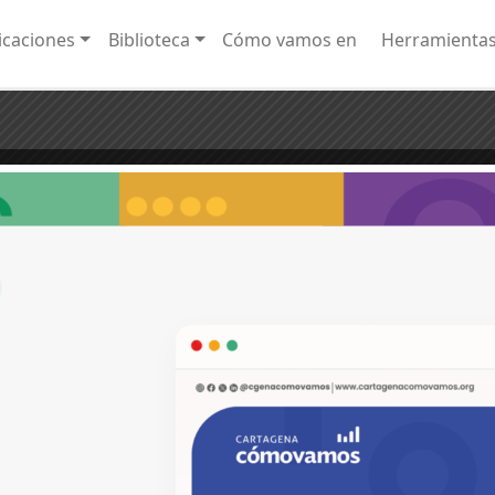
caciones
Biblioteca
Cómo vamos en
Herramienta
 un grupo de organizaciones privadas de la ciudad decidieron replicar el modelo Cóm
¡20 años monitoreando los cambio
olombia.
la calidad de vida de los cartagene
cartageneras!
amos.org
s