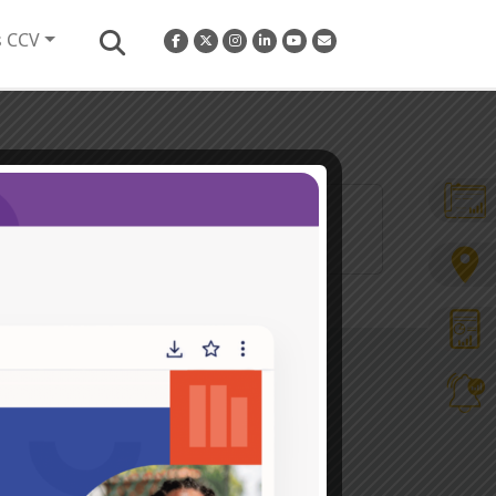
s CCV
..]
Hacemos parte de la
s en
ros y
Conoce más