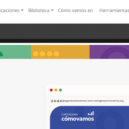
caciones
Biblioteca
Cómo vamos en
Herramienta
del Capital Social 2023
ial es un concepto que involucra la interacción de diferentes miembros de la sociedad [.
¡20 años monitoreando los cambio
olombia.
la calidad de vida de los cartagene
cartageneras!
amos.org
s