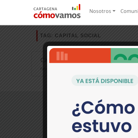
Nosotros
Comuni
TAG:
CAPITAL SOCIAL
Cartagena resaltó en el Barómetro 
Fotografía: Universidad Tecnológica de Bolívar El capital soc
>Contáctanos:
Pie del Cerro, Cl. 30 No. 17-36
(Periódico El Universal) Cartagena, C
(5) 649 9090 EXT. 274
comunicaciones@cartagenacomov
Política de tratamiento de dato