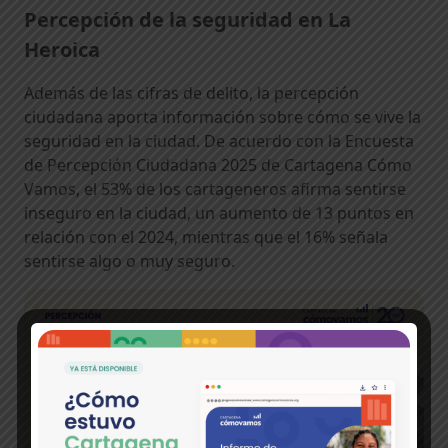
Percepción de la seguridad en La
Heroica
Además de las cifras de delito, la percepción
ciudadana aporta información sobre cómo se vive la
seguridad en la ciudad. De acuerdo con la Encuesta
de Percepción Ciudadana 2025 de Cartagena Cómo
Vamos, el 53% de los cartageneros afirma sentirse
inseguro en la ciudad, un aumento de 13 puntos en
relación con el 2024, mientras que el 16% señala
sentirse algo o muy seguro.