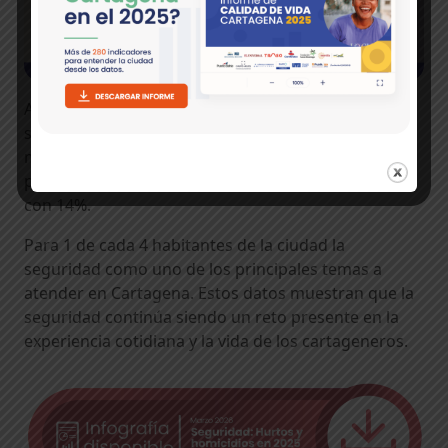
Al preguntar por los principales problemas de
seguridad en los barrios, el 58% de los ciudadanos
menciona los atracos callejeros, seguidos por la
presencia de pandillas con el 25% y riñas y peleas
con 14%.
Para 1 de cada 4 habitantes de la ciudad la
seguridad como uno de los principales temas a
atender en Cartagena. Estos datos muestran que la
seguridad continúa siendo un reto presente en la
experiencia cotidiana y la vida de los cartageneros.