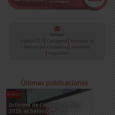
Temas:
Análisis CCV
Cartagena
Encuesta de
Percepción Ciudadana
movilidad
Seguridad
Últimas publicaciones
Análisis
An
Informe de Calidad de Vida
2025: el balance de los