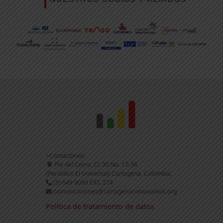
>Contáctanos:
Pie del Cerro, Cl. 30 No. 17-36
(Periódico El Universal) Cartagena, Colombia.
(5) 649 9090 EXT. 274
comunicaciones@cartagenacomovamos.org
Política de tratamiento de datos