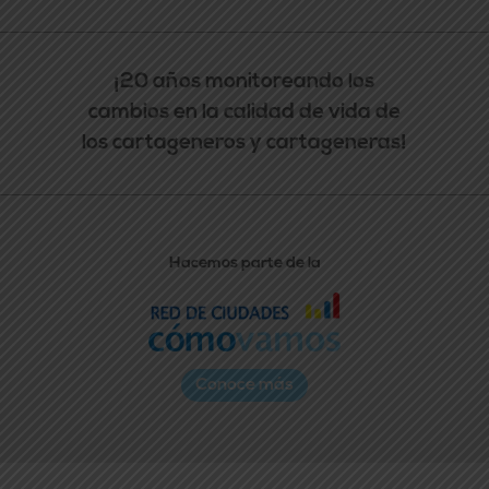
¡20 años monitoreando los
cambios en la calidad de vida de
los cartageneros y cartageneras!
Hacemos parte de la
Conoce más