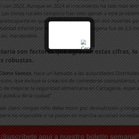
con 2022. Aunque en 2024 el crecimiento ha sido más lent
ca. Las zonas rurales tampoco han sido ajenas a este proble
 preocupante es que en 2023 se reportaron dos muertes por 
alidad infantil por desnutrición en Cartagena fue de 2,5 m
 así, inaceptable.
taria son factores que agravan estas cifras, lo
s robustas.
 Cómo Vamos
, hace un llamado a las autoridades Distritales
ición, que incluye la creación de comedores comunitarios,
ivo de mejorar la seguridad alimentaria en Cartagena, espe
d pública de la ciudad”.
ser claro: ningún niño debe morir por desnutrición y ning
 pero no imposible si se ponen en marcha acciones inmediat
¡Suscríbete aquí a nuestro boletín semanal!