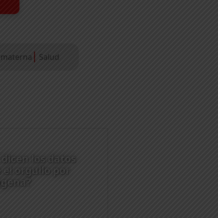
 materna
Salud
dicen los datos
 el orgullo por
agena?