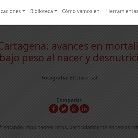
caciones
Biblioteca
Cómo vamos en
Herramienta
 Cartagena: avances en morta
 bajo peso al nacer y desnutrici
Fotografía:
El Universal
Compartir
frentando importantes retos, particularmente en temas crí