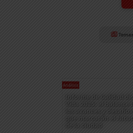
Temas
Análisis
Informe de Calidad de
Vida 2025: el balance 
los avances y desafíos
que marcarán el futu
de la ciudad