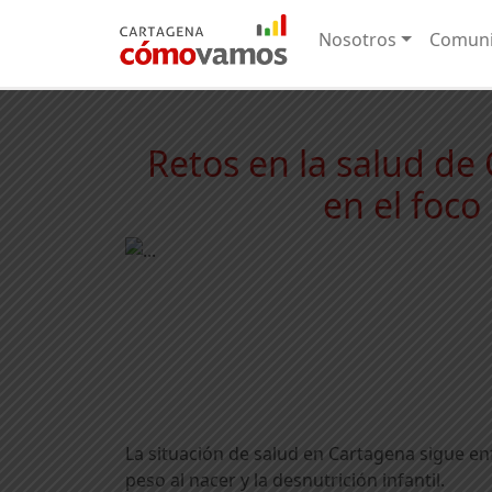
Nosotros
Comuni
Retos en la salud de
en el foco
La situación de salud en Cartagena sigue en
peso al nacer y la desnutrición infantil.