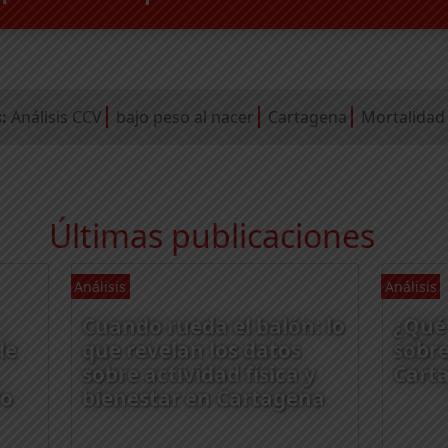
:
Análisis CCV
bajo peso al nacer
Cartagena
Mortalidad
Últimas publicaciones
Análisis
Análisis
Cuando rueda el balón: lo
¿Qué 
de
que revelan los datos
sobre
sobre actividad física y
Cart
ro
bienestar en Cartagena