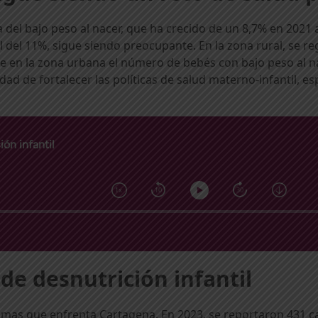
 del bajo peso al nacer, que ha crecido de un 8,7% en 2021 
l del 11%, sigue siendo preocupante. En la zona rural, se r
que en la zona urbana el número de bebés con bajo peso al
dad de fortalecer las políticas de salud materno-infantil, 
de desnutrición infantil
oblemas que enfrenta Cartagena. En 2023, se reportaron 431