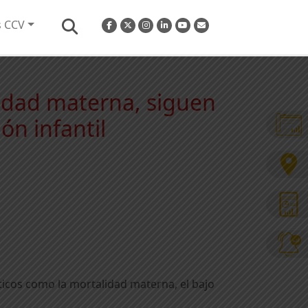
s CCV
lidad materna, siguen
ón infantil
ticos como la mortalidad materna, el bajo