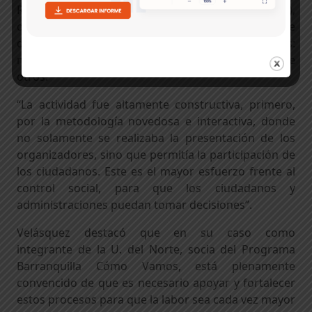
Regionales de la Universidad del Norte (Urbanum),
quien dirigió el anillo de hábitat urbano, que tiene
que ver con las características intraurbanas:
movilidad, medio ambiente y espacio público, entre
otros.
“La actividad fue altamente constructiva, primero,
por la metodología novedosa e interactiva, donde
no solamente se realizaba la presentación de los
organizadores, sino que permitía la participación de
los ciudadanos. Este es el mayor esfuerzo frente al
control social, para que los ciudadanos y
administraciones puedan tomar decisiones”.
Velásquez destacó que en su caso como
integrante de la U. del Norte, socia del Programa
Barranquilla Cómo Vamos, está plenamente
convencido de que es necesario apoyar y fortalecer
estos procesos para que la labor sea cada vez mayor