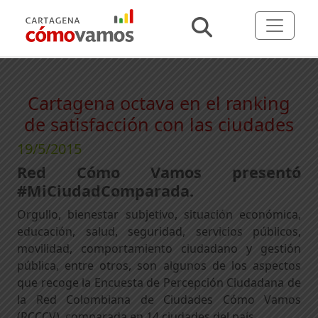
Cartagena octava en el ranking
de satisfacción con las ciudades
19/5/2015
Red Cómo Vamos presentó
#MiCiudadComparada.
Orgullo, bienestar subjetivo, situación económica,
educación, salud, seguridad, servicios públicos,
movilidad, comportamiento ciudadano y gestión
pública, entre otros, son algunos de los aspectos
que recoge la Encuesta de Percepción Ciudadana de
la Red Colombiana de Ciudades Cómo Vamos
(RCCCV), comparada en 14 ciudades del país.