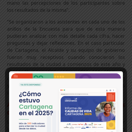
mano las percepciones de los participantes sobre
los resultados de la misma”.
“Se organizaron a los asistentes en cada uno de los
anillos de la Encuesta para que de esta manera
pudieran analizar con más detalle cada cifra, hacer
preguntas y dejar reflexiones. En el caso particular
de Cartagena, el Alcalde y su equipo de gobierno
fueron muy receptivos cuando conocieron los
resultados de la ciudad a comienzos de este año y
ahora al mostrarlos comparados con otras 13
ciudades, les da un panorama mucho más completo
y les permite buscar modelos exitosos en otras
ciudades en temas en los que se deba mejorar”.
Academia, articulada a los procesos
de RCCCV
Uno de los invitados al encuentro fue Carlos Javier
Velásquez, Director del Centro de Estudios Urbano