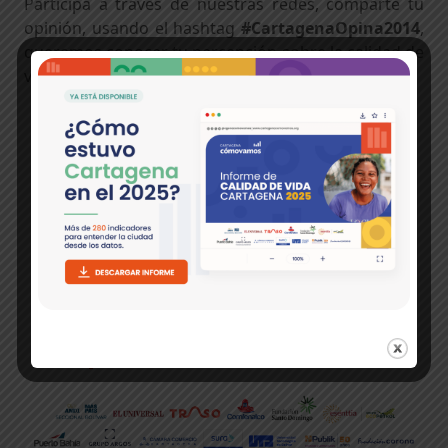
Participa a través de nuestras redes, comparte tu
opinión, usando el hashtag
#CartagenaOpina2014
,
queremos conocer tu percepción sobre la calidad de
vida en la ciudad.
Temas:
#CartagenaOpina2014
Calidad de Vida
Cartagena
Encuesta de Percepción
Ciudadana
NUESTROS SOCIOS Y ALIADOS