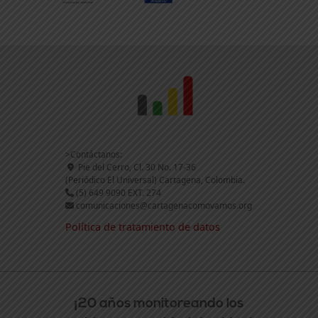
>Contáctanos:
Pie del Cerro, Cl. 30 No. 17-36
(Periódico El Universal) Cartagena, Colombia.
(5) 649 9090 EXT. 274
comunicaciones@cartagenacomovamos.org
Política de tratamiento de datos
¡20 años monitoreando los