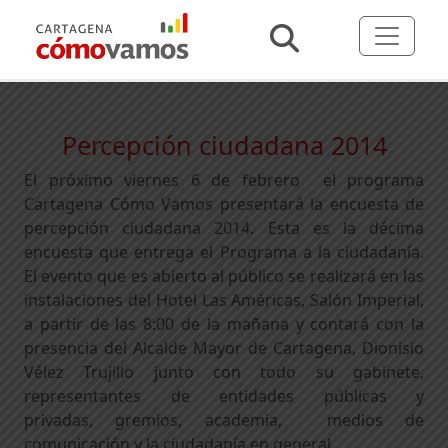
Percepción ciudadana 2014
El próximo viernes 6 de febrero el programa
Cartagena Cómo Vamos presentará la encuesta de
percepción ciudadana 2014. Esta es la décima
encuesta que entrega el Programa a la ciudadanía.
El evento que es abierto al público se realizará
en las
i
nstalaciones del Hotel Las Américas, Salón Imperial,
a partir de las 8:00 de la mañana y contará con la
presencia del Alcalde Mayor de Cartagena, Dionisio
Vélez Trujillo junto con todo su gabinete,
representantes de
entidades públicas y
privadas, gremios, academia, medios de
comunicación y la ciudadanía en general.