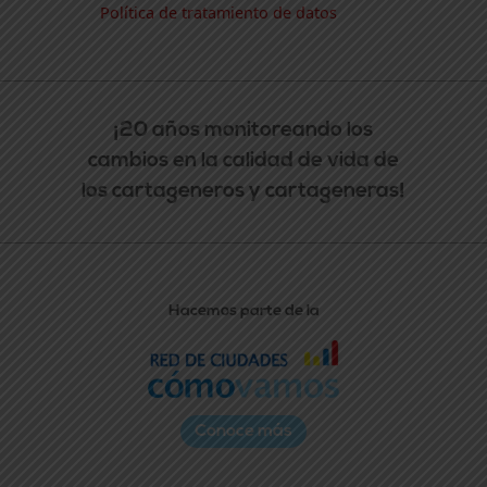
Política de tratamiento de datos
¡20 años monitoreando los
cambios en la calidad de vida de
los cartageneros y cartageneras!
Hacemos parte de la
Conoce más