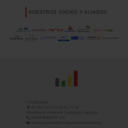
NUESTROS SOCIOS Y ALIADOS
>Contáctanos:
Pie del Cerro, Cl. 30 No. 17-36
(Periódico El Universal) Cartagena, Colombia.
(5) 649 9090 EXT. 274
comunicaciones@cartagenacomovamos.org