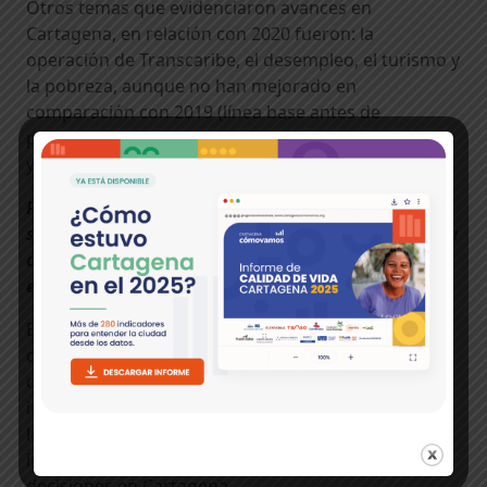
Otros temas que evidenciaron avances en
Cartagena, en relación con 2020 fueron: la
operación de Transcaribe, el desempleo, el turismo y
la pobreza, aunque no han mejorado en
comparación con 2019 (línea base antes de
pandemia), como sí sucedió con viviendas ocupadas
y finanzas públicas.
Por falta de información no es posible conocer la
situación actual de desnutrición por talla y peso, la
cobertura de energía eléctrica y el espacio público
en la ciudad.
El ICV presenta un análisis integral de las
condiciones de la calidad de vida de los
cartageneros y cartageneras a partir de más de 180
indicadores objetivos. Es clave la difusión y uso de
los resultados de este informe para accionar la
inversión social y hacer incidencia en la toma de
decisiones en Cartagena.