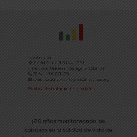
>Contáctanos:
Pie del Cerro, Cl. 30 No. 17-36
(Periódico El Universal) Cartagena, Colombia.
(5) 649 9090 EXT. 274
comunicaciones@cartagenacomovamos.org
Política de tratamiento de datos
¡20 años monitoreando los
cambios en la calidad de vida de