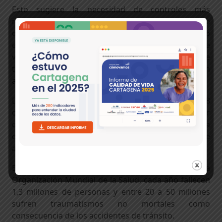
Esto sugiere la necesidad de controles más
rigurosos a estos vehículos, desde el proceso de
entrega de la licencia al conductor, hasta cuando
estos se estén movilizando por las vías, con el fin de
velar porque las motos cumplan con las normas de
tránsito y evitar imprudencias que se traduzcan en
accidentes.
Durante 2017, en Cartagena se realizaron 62.658
comparendos. De estos, más del 39% fueron por
cometer infracciones que pusieron en riesgo la vida
de los conductores y peatones, como el consumo de
alcohol o maniobras peligrosas en la vía.
Este no es un problema solo de Cartagena, según la
Organización Mundial de la Salud, cada año fallecen
1,3 millones de personas y entre 20 a 50 millones
sufren traumatismos no mortales como
consecuencia de los accidentes de tránsito.