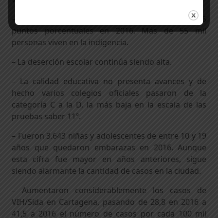
– La pobreza extrema o indigencia aumentó 1,5
puntos porcentuales en 2016. Más de 55 mil
personas viven en la indigencia.
– La deserción escolar continúa siendo alta.
– La calidad educativa no presenta avances y de
hecho varios colegios oficiales pasaron de la
categoría C a la D, la más baja en la escala de las
pruebas saber 11º.
– Fueron 3.643 niñas y adolescentes de entre 10 y 19
años que quedaron embarazas en 2016. Aunque
esta cifra fue mayor en años anteriores, sigue
siendo alarmante la cantidad de casos en la ciudad.
– Aumentaron considerablemente los casos de
VIH/Sida en Cartagena, pasando de 28,8 en 2016 a
41,5 a 2016 el número de casos por cada 100 mil