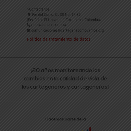
>Contáctanos:
Pie del Cerro, Cl. 30 No. 17-36
(Periódico El Universal) Cartagena, Colombia.
(5) 649 9090 EXT. 274
comunicaciones@cartagenacomovamos.org
Política de tratamiento de datos
¡20 años monitoreando los
cambios en la calidad de vida de
los cartageneros y cartageneras!
Hacemos parte de la