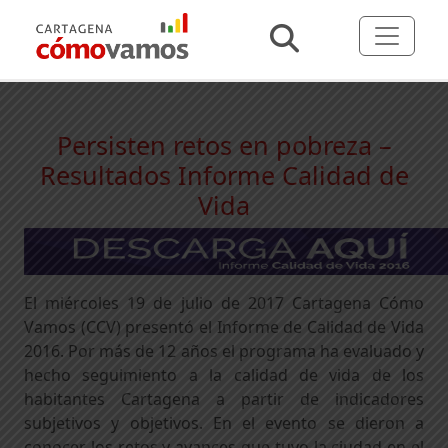
Persisten retos en pobreza –
Resultados Informe Calidad de
Vida
El miércoles 19 de julio de 2017 Cartagena Cómo
Vamos (CCV) presentó el Informe de Calidad de Vida
2016. Por más de 12 años el programa ha evaluado y
hecho seguimiento a la calidad de vida de los
habitantes Cartagena a partir de indicadores
subjetivos y objetivos. En el evento se dieron a
conocer los retos y avances que tuvo la ciudad en el