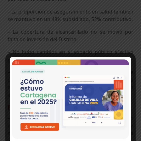
– La proporción de aseguramiento en salud también
se mantuvo en un 48% subsidiado, 52% contributivo.
– La cobertura de alcantarillado no se movió por
falta de inversión del Distrito.
– No hubo cambios en el espacio público efectivo
por habitante.
– El desempleo y la informalidad se mantienen. Este
último indicador sigue reportando que más de la
mitad de los cartageneros sobreviven gracias a un
empleo informal.
Principales retos
– Por primera vez en 9 años aumentó la proporción
de población cartagenera en condición de pobreza
monetaria, más de 264 mil personas en Cartagena
viven en condiciones de pobreza.