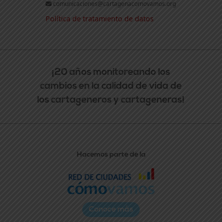
comunicaciones@cartagenacomovamos.org
Política de tratamiento de datos
¡20 años monitoreando los
cambios en la calidad de vida de
los cartageneros y cartageneras!
Hacemos parte de la
Conoce más