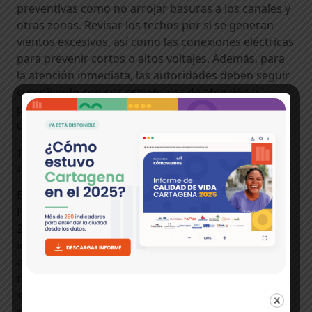
preventivas como no arrojar basuras a los canales y
otras zonas. Revisar los techos por si se generan
vientos excesivos, así como las conexiones eléctricas
para prevenir cortos o altos voltajes. Además, para
la atención inmediata, las autoridades deben seguir
cumpliendo con sus estrategias de atención y
prevención en articulación con los comités barriales
de emergencia o combas.
Te puede interesar:
Cartagena registra aumentos en los
casos de IRAG inusitado
En la ciudad se adelanta la formulación de un nuevo
Plan de Ordenamiento Territorial luego de más de
20 años sin actualización. Los trabajos de
identificación de riesgos de la ciudad deben ser
actualizados en este marco, para poder determinar
no solo la expansión de la huella urbana irregular,
sino los riesgos puntuales y las oportunidades de
mitigación actuales.