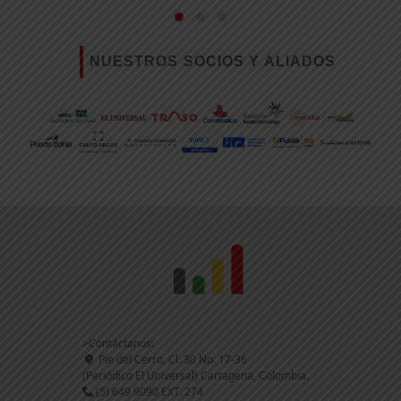
NUESTROS SOCIOS Y ALIADOS
>Contáctanos:
Pie del Cerro, Cl. 30 No. 17-36
(Periódico El Universal) Cartagena, Colombia.
(5) 649 9090 EXT. 274