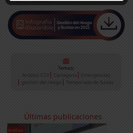
Temas:
Análisis CCV
Cartagena
Emergencias
gestión del riesgo
Temporada de lluvias
Últimas publicaciones
Análisis
An