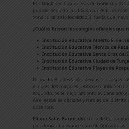
Por Unidades Comuneras de Gobierno (UCG),
puntos, seguido la UCG 8, con 284. Los más ba
zona rural de la localidad 3, fue la que ma
¿Cuáles fueron los colegios oficiales que
Institución educativa Alberto E. Fer
Institución Educativa Técnica de Pasa
Institución Educativa Santa Cruz del I
Institución Educativa Ciudad de Tunj
Institución Educativa Playas de Acapu
Liliana Puello destacó, además, dos aspect
e inglés; los mayores retos se mantienen en 
segundo, es el mejoramiento evidenciado en 
Aire, escuelas oficiales y rurales del distr
docentes.
Eliana Salas Barón
, directora de Cartagen
para lograr un avance con relación a otras 