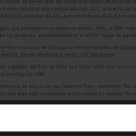
 la ciudad, se tienen que, los colegios privados alcanzaron
a buena noticia es que comparado con 2022, la brecha se red
218,5 y I.E. Privadas de 275, aumentando en 2023, 8,5 punt
legios que presentaron pruebas en ambos años, el 68% mejo
bo un progreso, especialmente en lo oficial, luego de pan
rar los resultados de Cartagena con las ciudades de la Cos
 encima, siendo Montería la mejor, con 268 puntos.
ades capitales del País, se tiene que todas están por encima 
Bucaramanga con 290.
 directora de educación de Colectivo Traso, manifestó “los 
a que algo está sucediendo en los colegios y que por fin s
os, se observa que la
Localidad 1 – Histórica y del Caribe
ca
, alcanzó un promedio de 231; y,
la Localidad 3 – Industr
1, mejoró 6 puntos; la Localidad 2, avanzó en 3 puntos y la 