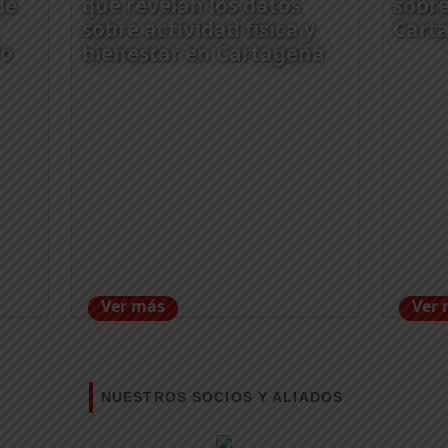
de
que revelan los datos
sobre
sobre actividad física y
Cart
ro
bienestar en Cartagena
Ver más
Ver
NUESTROS SOCIOS Y ALIADOS