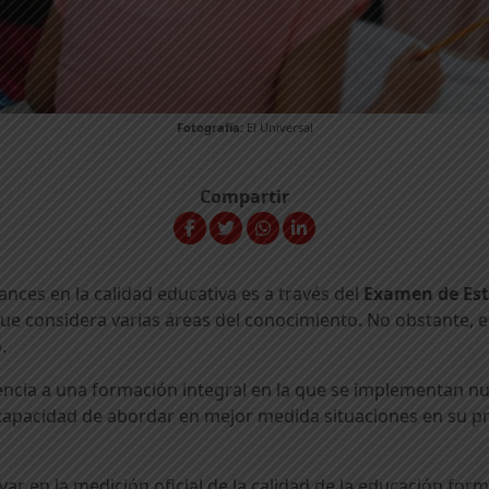
Fotografía:
El Universal
Compartir
nces en la calidad educativa es a través del
Examen de Est
que considera varias áreas del conocimiento. No obstante,
o.
rencia a una formación integral en la que se implementan 
 capacidad de abordar en mejor medida situaciones en su pro
var en la medición oficial de la calidad de la educación for