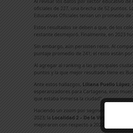
Al revisar los datos por sector educativo de
oficiales de 227, una brecha de 52 puntos. L
Educativas Oficiales tenían un promedio de 
Estos resultados se deben a que, de los co
restante desmejoró. Finalmente, en 2023 hu
Sin embargo, aún persisten retos. Al compa
puntaje promedio de 241; el resto están por
Al agregar al ranking a las principales ciud
puntos y la que mejor resultado tiene es 
Ante estos hallazgos,
Liliana Puello López
,
esperanzadores para Cartagena, esto muestr
que estaba inmersa la ciudad”.
Haciendo un zoom por segmentos geográfic
2023; la
Localidad 2 – De la Virgen y Turísti
mejoraron con respecto a 2022, la Localidad 