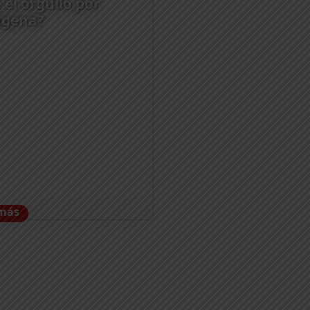
 el orgullo por
agena?
 más