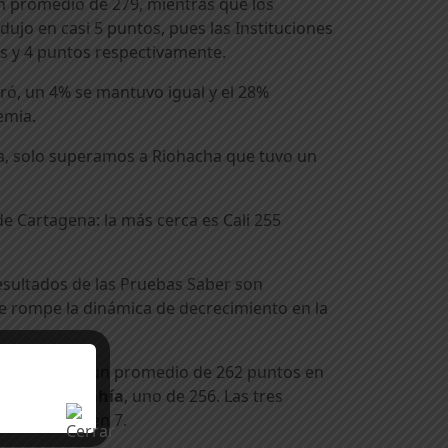
 un promedio de 279, mientras que los
ujo en casi 5 puntos, pues las Instituciones
os y 4 puntos respectivamente.
ró, un 4% se mantuvo igual y el 28%
demia.
ta, solo superamos a Riohacha que tuvo un
de Cartagena: la más cerca es Cali 255
resultados de las Pruebas Saber son
e rompe la dinámica de decrecimiento en la
 Norte
, tuvo un promedio de 262 puntos en
ial y de la Bahía
, uno de 256. Las tres
Localidad 3, en 7.