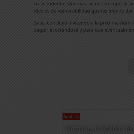
trascendental. Además, se deben superar asp
niveles de vulnerabilidad que les impide dar
Salas concluyó invitando a la próxima Admin
seguir acortándose y para que eventualment
Análisis
Informe de Calidad de