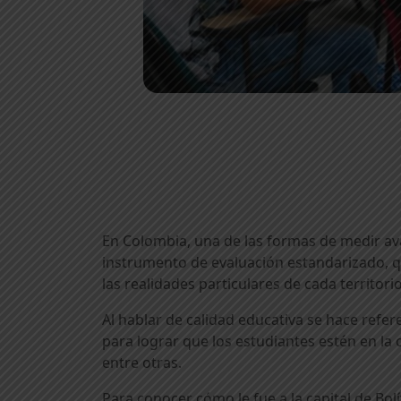
En Colombia, una de las formas de medir ava
instrumento de evaluación estandarizado, 
las realidades particulares de cada territori
Al hablar de calidad educativa se hace refe
para lograr que los estudiantes estén en la
entre otras.
Para conocer cómo le fue a la capital de Bolí