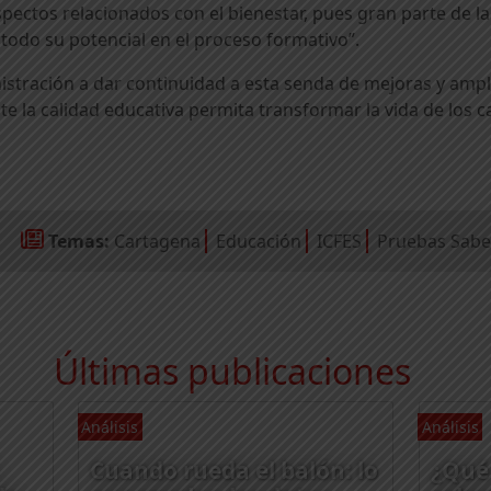
ectos relacionados con el bienestar, pues gran parte de la 
 todo su potencial en el proceso formativo”.
istración a dar continuidad a esta senda de mejoras y ampl
e la calidad educativa permita transformar la vida de los 
Temas:
Cartagena
Educación
ICFES
Pruebas Sabe
Últimas publicaciones
Análisis
Análisis
Cuando rueda el balón: lo
¿Qué 