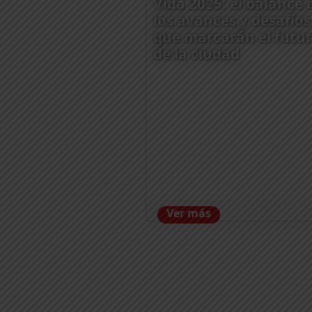
Vida 2025: el balance 
los avances y desafíos
que marcarán el futu
de la ciudad
Ver más