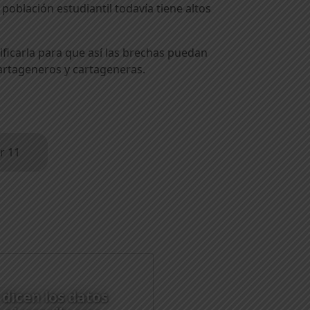
población estudiantil todavía tiene altos
ificarla para que así las brechas puedan
cartageneros y cartageneras.
r 11
dicen los datos