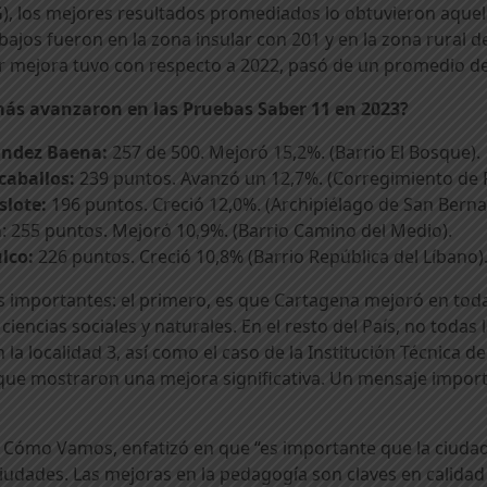
 los mejores resultados promediados lo obtuvieron aquell
jos fueron en la zona insular con 201 y en la zona rural de 
yor mejora tuvo con respecto a 2022, pasó de un promedio d
 más avanzaron en las Pruebas Saber 11 en 2023?
nández Baena:
257 de 500. Mejoró 15,2%. (Barrio El Bosque).
caballos:
239 puntos. Avanzó un 12,7%. (Corregimiento de 
slote:
196 puntos. Creció 12,0%. (Archipiélago de San Bern
a
: 255 puntos. Mejoró 10,9%. (Barrio Camino del Medio).
lco:
226 puntos. Creció 10,8% (Barrio República del Líbano)
os importantes: el primero, es que Cartagena mejoró en tod
ciencias sociales y naturales. En el resto del País, no toda
la localidad 3, así como el caso de la Institución Técnica 
ito que mostraron una mejora significativa. Un mensaje impor
a Cómo Vamos, enfatizó en que “es importante que la ciud
ciudades. Las mejoras en la pedagogía son claves en calidad