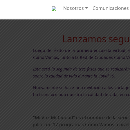
Nosotros
Comunicaciones
Lanzamos segun
Luego del éxito de la primera encuesta virtual,
Cómo Vamos, junto a la Red de Ciudades Cómo V
Esta será la segunda de tres fases que se realizará
sobre la calidad de vida durante la Covid 19.
Nuevamente se hace una invitación a los cartagen
ha transformado nuestra la calidad de vida, en 
“Mi Voz Mi Ciudad” es el nombre de la seri
julio con 17 programas Cómo Vamos a nivel 