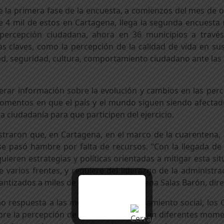
e la primera fase de la encuesta, a comienzos del mes de 
4 mil de estos en Cartagena, llega la segunda encuesta (d
 percepción ciudadana, ahora en 36 municipios a tra
s claves, como la percepción de la calidad de vida en sus
ad, seguridad, cultura, comportamiento ciudadano ante las
erar información sobre la evolución y cambios en las perc
omentos en que el país y el mundo siguen siendo afectado
 ciudadanía para que participen del ejercicio.
istraron que, en Cartagena, en el marco de la cuarentena,
e pasó hambre por falta de recursos. “Con la llegada de
quieren estrategias y políticas orientadas a mitigar esta si
varios frentes, y requiere del liderazgo de la administrac
rantizados a miles de cartageneros.” Eliana Salas Barón, d
mo respuesta a las medidas de distanciamiento social, los
re la percepción de la calidad de vida en diferentes mome