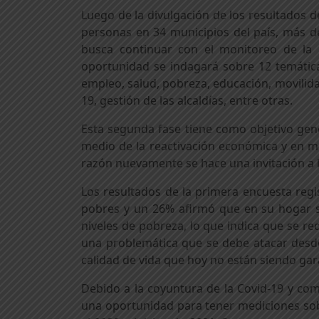
Luego de la divulgación de los resultados d
personas en 34 municipios del país, más de 
busca continuar con el monitoreo de la
oportunidad se indagará sobre 12 temática
empleo, salud, pobreza, educación, movilid
19, gestión de las alcaldías, entre otras.
Esta segunda fase tiene como objetivo gen
medio de la reactivación económica y en m
razón nuevamente se hace una invitación a la
Los resultados de la primera encuesta reg
pobres y un 26% afirmó que en su hogar s
niveles de pobreza, lo que indica que se re
una problemática que se debe atacar desde 
calidad de vida que hoy no están siendo ga
Debido a la coyuntura de la Covid-19 y co
una oportunidad para tener mediciones sob