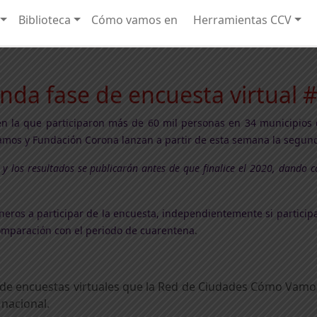
Biblioteca
Cómo vamos en
Herramientas CCV
da fase de encuesta virtual
 en la que participaron más de 60 mil personas en 34 municipios
amos y Fundación Corona lanzan a partir de esta semana la segu
n y los resultados se publicarán antes de que finalice el 2020, dando
eros a participar de la encuesta, independientemente si particip
comparación con el periodo de cuarentena
.
e de encuestas virtuales que la Red de Ciudades Cómo Vam
nacional.