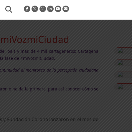
 #miVozmiCiudad
 del país y más de 4 mil cartageneros; Cartagena
nda fase de #miVozmiCiudad.
 continuidad al monitoreo de la percepción ciudadana
aron o no de la primera, para así conocer cómo se
os y Fundación Corona lanzaron en el mes de