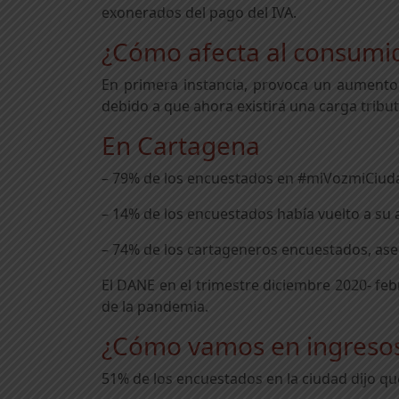
exonerados del pago del IVA.
¿Cómo afecta al consumi
En primera instancia, provoca un aumento gl
debido a que ahora existirá una carga tribu
En Cartagena
– 79% de los encuestados en #miVozmiCiudad
– 14% de los encuestados había vuelto a s
– 74% de los cartageneros encuestados, as
El DANE en el trimestre diciembre 2020- feb
de la pandemia.
¿Cómo vamos en ingresos
51% de los encuestados en la ciudad dijo qu