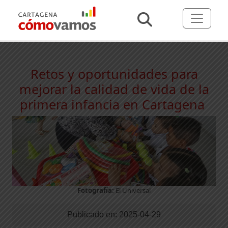
Retos y oportunidades para
mejorar la calidad de vida de la
primera infancia en Cartagena
Fotografía:
El Universal
Publicado en:
2025-04-29