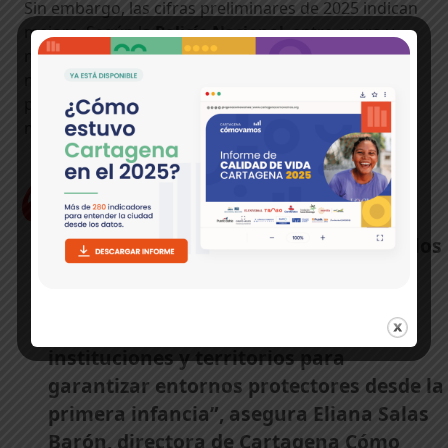
Sin embargo, las cifras preliminares de 2025 indican
mejora. Según la
Policía Nacional
, entre enero y
marzo los casos de presunto delito sexual contra
menores cayeron un 70% (de 33 a 10), y las lesiones
personales bajaron un 55% (de 11 a 5) frente al
mismo periodo de 2024.
Cada indicador es una señal de cómo
estamos cuidando a nuestra niñez en los
momentos más determinantes de su
desarrollo. Necesitamos una mirada
integral y sostenida que articule
instituciones y territorios para
garantizar entornos protectores desde la
primera infancia”, asegura Eliana Salas
Barón, directora de Cartagena Cómo