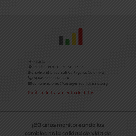
>Contáctanos:
Pie del Cerro, Cl. 30 No. 17-36
(Periódico El Universal) Cartagena, Colombia.
(5) 649 9090 EXT. 274
comunicaciones@cartagenacomovamos.org
Política de tratamiento de datos
¡20 años monitoreando los
cambios en la calidad de vida de