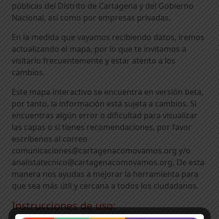
públicas del Distrito de Cartagena y del Gobierno
Nacional, así como por empresas privadas.
En la medida que vayamos recibiendo datos, iremos
actualizando el mapa, por lo que te invitamos a
visitarlo frecuentemente y estar atento a los
cambios.
Este mapa interactivo se encuentra en versión beta,
por tanto, la información está sujeta a cambios. Si
encuentras algún error o dificultad para visualizar
las capas o si tienes recomendaciones, por favor
escríbenos al correo
comunicaciones@cartagenacomovamos.org y/o
analistatecnico@cartagenacomovamos.org. De esta
manera nos ayudas a mejorar la herramienta para
que sea más útil y cercana a todos los ciudadanos.
Instrucciones de uso: